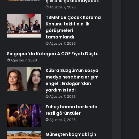
çivi bile çakılamayacak
Ağustos 7, 2026
TBMM’de Çocuk Koruma
Kanunu teklifinin ilk
görüşmeleri
tamamlandı
Ağustos 7, 2026
Singapur’da Kategori A COE Fiyatı Düştü
Ağustos 7, 2026
Kübra Süzgün’ün sosyal
medya hesabına erişim
engeli: Erdoğan’dan
yardım istedi
Ağustos 7, 2026
Fuhuş barına baskında
rezil görüntüler
Ağustos 7, 2026
Güneşten kaçmak için