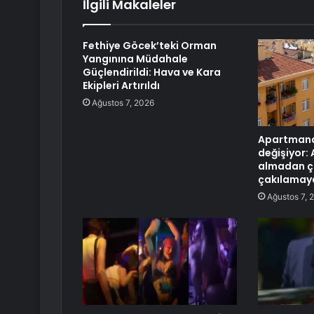
İlgili Makaleler
Fethiye Göcek’teki Orman
Yangınına Müdahale
Güçlendirildi: Hava ve Kara
Ekipleri Artırıldı
Ağustos 7, 2026
Apartmanda
değişiyor:
almadan çi
çakılamay
Ağustos 7, 