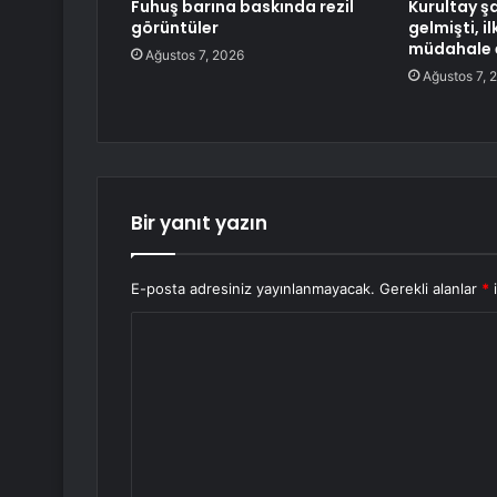
Fuhuş barına baskında rezil
Kurultay şa
görüntüler
gelmişti, i
müdahale 
Ağustos 7, 2026
Ağustos 7, 
Bir yanıt yazın
E-posta adresiniz yayınlanmayacak.
Gerekli alanlar
*
i
Y
o
r
u
m
*