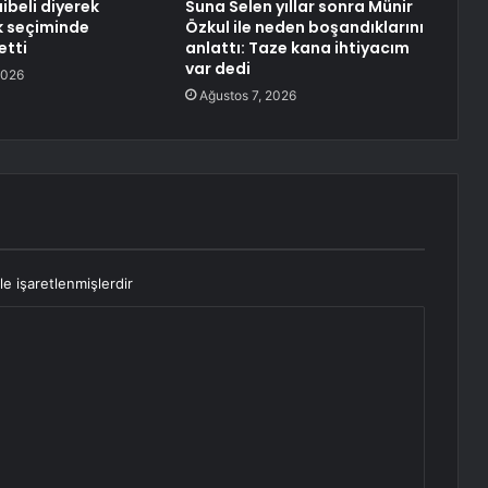
ibeli diyerek
Suna Selen yıllar sonra Münir
lk seçiminde
Özkul ile neden boşandıklarını
etti
anlattı: Taze kana ihtiyacım
var dedi
2026
Ağustos 7, 2026
le işaretlenmişlerdir