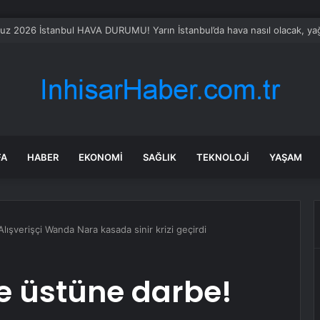
uzaklaştırılan Utku Caner Çaykara hakkında tahliye kararı
FA
HABER
EKONOMI
SAĞLIK
TEKNOLOJI
YAŞAM
lışverişçi Wanda Nara kasada sinir krizi geçirdi
e üstüne darbe!