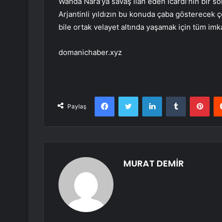
Wanda Nara’ya savaş ilan eden Icardi’nin bir so
Arjantinli yıldızın bu konuda çaba gösterecek ç
bile ortak velayet altında yaşamak için tüm imk
domanichaber.xyz
Facebook
Twitter
LinkedIn
Tumblr
Pint
Paylaş
MURAT DEMİR