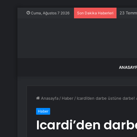
Görevden 
Cuma, Ağustos 7 2026
Son Dakika Haberleri
ANASAY
Anasayfa
/
Haber
/
Icardi’den darbe üstüne darbe! A
Haber
Icardi’den darb