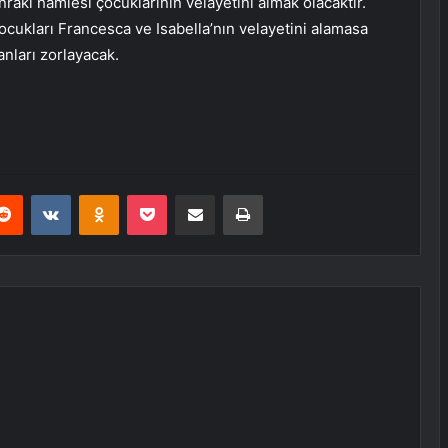
nraki hamlesi çocuklarının velayetini almak olacaktır.
ocukları Francesca ve Isabella’nın velayetini alamasa
anları zorlayacak.
erest
Reddit
VKontakte
Odnoklassniki
Pocket
E-Posta ile paylaş
Yazdır