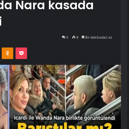
nda Nara kasada
i
0
8
Bir dakikadan az
VKontakte
Odnoklassniki
Pocket