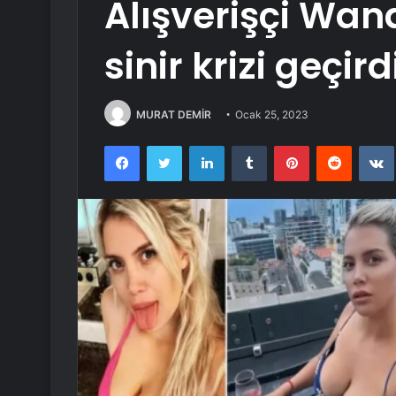
Alışverişçi Wa
sinir krizi geçird
MURAT DEMİR
Ocak 25, 2023
Facebook
Twitter
LinkedIn
Tumblr
Pinterest
Reddit