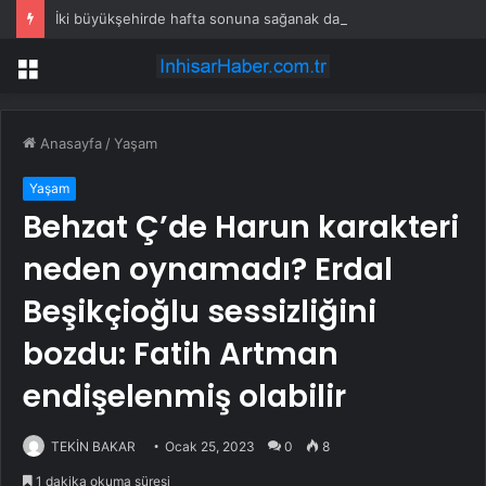
İki büyükşehirde hafta sonuna sağanak damga vurdu: Yollar kapandı, araçlar mahsur kaldı
Menü
Anasayfa
/
Yaşam
Yaşam
Behzat Ç’de Harun karakteri
neden oynamadı? Erdal
Beşikçioğlu sessizliğini
bozdu: Fatih Artman
endişelenmiş olabilir
TEKİN BAKAR
Ocak 25, 2023
0
8
1 dakika okuma süresi