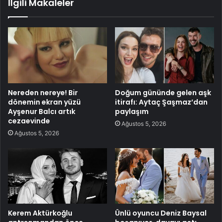
İlgili Makaleler
Nereden nereye! Bir
Doğum gününde gelen aşk
dönemin ekran yüzü
itirafı: Aytaç Şaşmaz’dan
Ayşenur Balcı artık
paylaşım
cezaevinde
Ağustos 5, 2026
Ağustos 5, 2026
Kerem Aktürkoğlu
Ünlü oyuncu Deniz Baysal