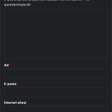
işaretlenmişlerdir
Y
o
r
u
m
*
Ad
*
E-posta
*
İnternet sitesi