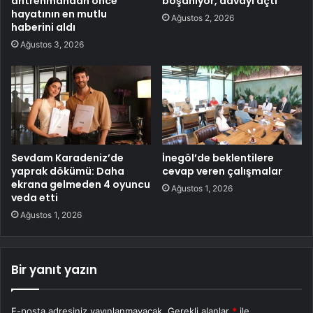
antrenmandan önce
boşanıyor, davayı açtı
hayatının en mutlu
Ağustos 2, 2026
haberini aldı
Ağustos 3, 2026
Sevdam Karadeniz’de
İnegöl’de beklentilere
yaprak dökümü: Daha
cevap veren çalışmalar
ekrana gelmeden 4 oyuncu
Ağustos 1, 2026
veda etti
Ağustos 1, 2026
Bir yanıt yazın
E-posta adresiniz yayınlanmayacak.
Gerekli alanlar
*
ile