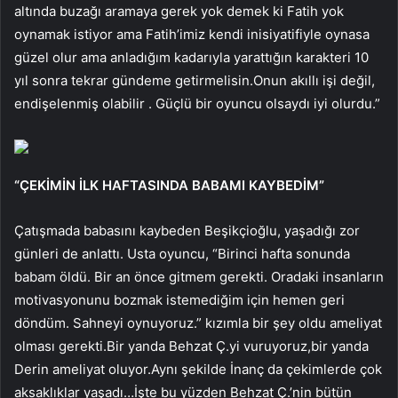
altında buzağı aramaya gerek yok demek ki Fatih yok
oynamak istiyor ama Fatih’imiz kendi inisiyatifiyle oynasa
güzel olur ama anladığım kadarıyla yarattığın karakteri 10
yıl sonra tekrar gündeme getirmelisin.Onun akıllı işi değil,
endişelenmiş olabilir . Güçlü bir oyuncu olsaydı iyi olurdu.”
“ÇEKİMİN İLK HAFTASINDA BABAMI KAYBEDİM”
Çatışmada babasını kaybeden Beşikçioğlu, yaşadığı zor
günleri de anlattı. Usta oyuncu, “Birinci hafta sonunda
babam öldü. Bir an önce gitmem gerekti. Oradaki insanların
motivasyonunu bozmak istemediğim için hemen geri
döndüm. Sahneyi oynuyoruz.” kızımla bir şey oldu ameliyat
olması gerekti.Bir yanda Behzat Ç.yi vuruyoruz,bir yanda
Derin ameliyat oluyor.Aynı şekilde İnanç da çekimlerde çok
aksaklıklar yaşadı…İşte bu yüzden Behzat Ç.’nin bütün