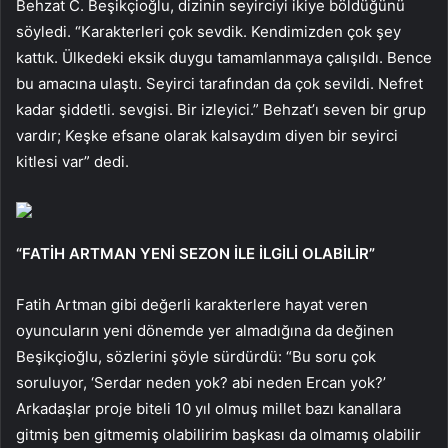
Behzat C. Beşikçioğlu, dizinin seyirciyi ikiye böldüğünü
söyledi. “Karakterleri çok sevdik. Kendimizden çok şey
kattık. Ülkedeki eksik duygu tamamlanmaya çalışıldı. Bence
bu amacına ulaştı. Seyirci tarafından da çok sevildi. Nefret
kadar şiddetli. sevgisi. Bir izleyici.” Behzat’ı seven bir grup
vardır; Keşke efsane olarak kalsaydım diyen bir seyirci
kitlesi var” dedi.
“FATİH ARTMAN YENİ SEZON İLE İLGİLİ OLABİLİR”
Fatih Artman gibi değerli karakterlere hayat veren
oyuncuların yeni dönemde yer almadığına da değinen
Beşikçioğlu, sözlerini şöyle sürdürdü: “Bu soru çok
soruluyor, ‘Serdar neden yok? abi neden Ercan yok?’
Arkadaşlar proje biteli 10 yıl olmuş millet bazı kanallara
gitmiş ben gitmemiş olabilirim başkası da olmamış olabilir