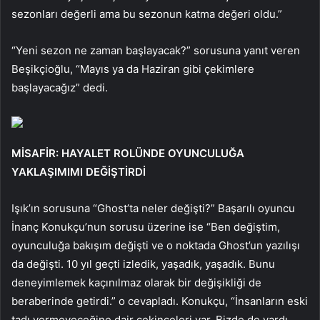
sezonları değerli ama bu sezonun katma değeri oldu.”
“Yeni sezon ne zaman başlayacak?” sorusuna yanıt veren
Beşikçioğlu, “Mayıs ya da Haziran gibi çekimlere
başlayacağız” dedi.
MİSAFİR: HAYALET ROLÜNDE OYUNCULUĞA
YAKLAŞIMIMI DEĞİŞTİRDİ
Işık’ın sorusuna “Ghost’ta neler değişti?” Başarılı oyuncu
İnanç Konukçu’nun sorusu üzerine ise “Ben değiştim,
oyunculuğa bakışım değişti ve o noktada Ghost’un yazılışı
da değişti. 10 yıl geçti izledik, yaşadık, yaşadık. Bunu
deneyimlemek kaçınılmaz olarak bir değişikliği de
beraberinde getirdi.” o cevapladı. Konukçu, “İnsanların eski
tadı vermeyeceğine dair çekinceleri var. Bizde de vardı.