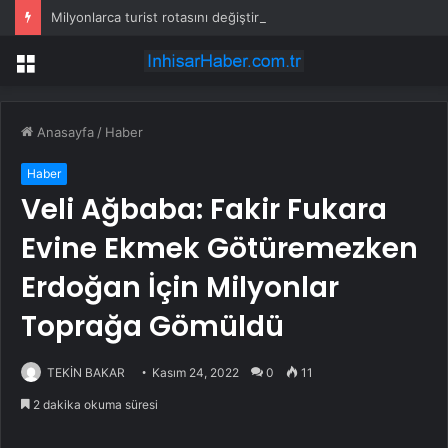
Milyonlarca turist rotasını değiştirdi: Herkes bu 3 ülkeye gidiyor
Menü
Anasayfa
/
Haber
Haber
Veli Ağbaba: Fakir Fukara
Evine Ekmek Götüremezken
Erdoğan İçin Milyonlar
Toprağa Gömüldü
TEKİN BAKAR
Kasım 24, 2022
0
11
2 dakika okuma süresi