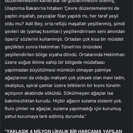
düzenlemesinin kameralar ile gösterilmesini istemiş,
Ulaştırma Bakanı’na hitaben ‘Çevre düzenlemelerini de
yaptın inşallah, peyzajlar filan yapıldı mı, her taraf yeşil
oldu mu? Adil Bey, orta refüjü maşallah yeşillenmiş, şimdi
şevleri de (yamaç kısımları) yeşillendirirsen seni alnından
öperiz’ sözlerini kullanmıştı. Ortadan çok kısa bir müddet
geçtikten sonra Hekimhan Tüneli’nin önündeki
yeşillendirilen bölge siyaha döndü. Ortalarında Hekimhan
üzere soğuk iklime sahip bir bölgede müdafaası
yapılmadan büyütülmesi mümkün olmayan palmiye
ağaçlarının da olduğu maliyeti çok yüksek olan mavi ladin,
okaliptus, spiral çamlar üzere bitkilerin bir kısmı tünelin
açılışının akabinde söküldü. Sökülmeyen ağaçlar ise
bakımsızlıktan kurudu. Hiçbir ağacın sulama sistemi yok.
Rulo çimler ve ağaçlar, sulama yapılmadığı için kurumuş
yahut kurumaya terk edilmiş durumda.”
“YAKLAŞIK 4 MİLYON LİRALIK BİR HARCAMA YAPILAN