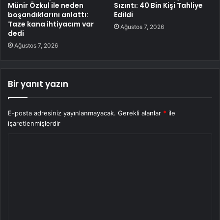
Münir Özkul ile neden
Sızıntı: 40 Bin Kişi Tahliye
boşandıklarını anlattı:
Edildi
Taze kana ihtiyacım var
Ağustos 7, 2026
dedi
Ağustos 7, 2026
Bir yanıt yazın
E-posta adresiniz yayınlanmayacak.
Gerekli alanlar
*
ile
işaretlenmişlerdir
Y
o
r
u
m
*