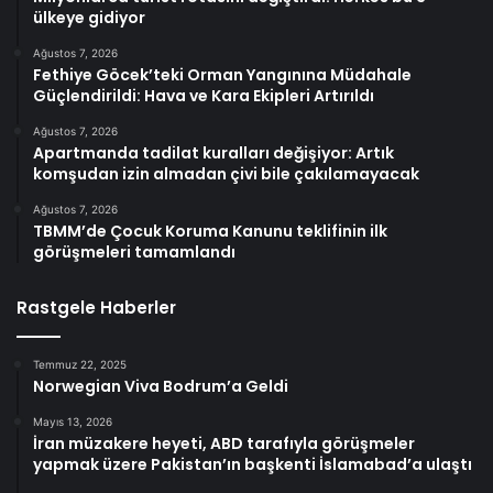
ülkeye gidiyor
Ağustos 7, 2026
Fethiye Göcek’teki Orman Yangınına Müdahale
Güçlendirildi: Hava ve Kara Ekipleri Artırıldı
Ağustos 7, 2026
Apartmanda tadilat kuralları değişiyor: Artık
komşudan izin almadan çivi bile çakılamayacak
Ağustos 7, 2026
TBMM’de Çocuk Koruma Kanunu teklifinin ilk
görüşmeleri tamamlandı
Rastgele Haberler
Temmuz 22, 2025
Norwegian Viva Bodrum’a Geldi
Mayıs 13, 2026
İran müzakere heyeti, ABD tarafıyla görüşmeler
yapmak üzere Pakistan’ın başkenti İslamabad’a ulaştı