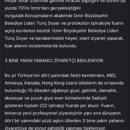
milyar dolar üzerinde gelinlik ihracatı yaptığını ve bunun da
yüzde 70’ini İzmir’den gerçekleştiğini
vurguladı.Konuşmaların akabinde İzmir Büyükşehir
Belediye Lideri Tunç Soyer ve protokolün iştirakiyle fuarın
açılış kurdelesi kesildi. İzmir Büyükşehir Belediye Lideri
Tunç Soyer ve beraberindeki heyet, stant ziyareti yaparak,
fuar alanını incelemelerde bulundu.
3 BİNE YAKIN YABANCI ZİYARETÇİ BEKLENİYOR
Bu yıl Türkiye’nin dört yanından farklı kentlerden, ABD,
Almanya, Kanada, Hong Kong üzere ülkelerin de ortasında
bulunduğu 10 ülkeden ağabeye giysi, gelinlik, damatlık,
aksesuar ve çocuk giysi eser kümelerinde faaliyet
gösteren toplam 222 iştirakçi fuarda yer alıyor. Fuarın,
binlerce yerli profesyonel ziyaretçinin yanı sıra dünyanın
dört bir yanındaki yüzü aşkın ülkeden 3 bine yakın yabancı
ziyaretçiye de konut sahipliği yapması bekleniyor.