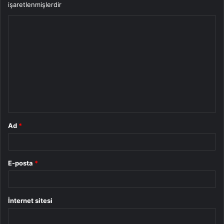
işaretlenmişlerdir
Y
o
r
u
m
*
Ad
*
E-posta
*
İnternet sitesi