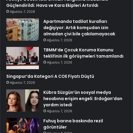
Güçlendirildi: Hava ve Kara Ekipleri Artırıldı
Ağustos 7, 2026
Apartmanda tadilat kuralları
değişiyor: Artık komşudan izin
almadan çivi bile çakılamayacak
Ağustos 7, 2026
TBMM’de Çocuk Koruma Kanunu
teklifinin ilk görüşmeleri tamamlandı
Ağustos 7, 2026
Singapur’da Kategori A COE Fiyatı Düştü
Ağustos 7, 2026
Kübra Süzgün’ün sosyal medya
hesabına erişim engeli: Erdoğan’dan
yardım istedi
Ağustos 7, 2026
Fuhuş barına baskında rezil
görüntüler