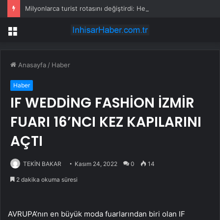
Milyonlarca turist rotasını değiştirdi: Herkes bu 3 ülkeye gidiyor
Menü
Anasayfa
/
Haber
Haber
IF WEDDİNG FASHİON İZMİR
FUARI 16’NCI KEZ KAPILARINI
AÇTI
TEKİN BAKAR
Kasım 24, 2022
0
14
2 dakika okuma süresi
AVRUPA’nın en büyük moda fuarlarından biri olan IF