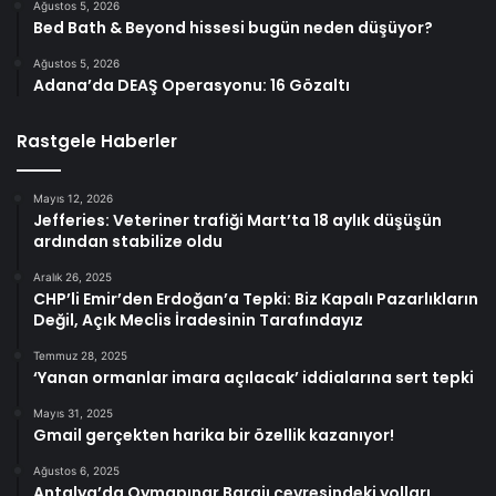
Ağustos 5, 2026
Bed Bath & Beyond hissesi bugün neden düşüyor?
Ağustos 5, 2026
Adana’da DEAŞ Operasyonu: 16 Gözaltı
Rastgele Haberler
Mayıs 12, 2026
Jefferies: Veteriner trafiği Mart’ta 18 aylık düşüşün
ardından stabilize oldu
Aralık 26, 2025
CHP’li Emir’den Erdoğan’a Tepki: Biz Kapalı Pazarlıkların
Değil, Açık Meclis İradesinin Tarafındayız
Temmuz 28, 2025
‘Yanan ormanlar imara açılacak’ iddialarına sert tepki
Mayıs 31, 2025
Gmail gerçekten harika bir özellik kazanıyor!
Ağustos 6, 2025
Antalya’da Oymapınar Barajı çevresindeki yolları