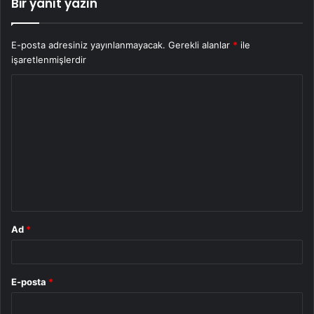
Bir yanıt yazın
E-posta adresiniz yayınlanmayacak.
Gerekli alanlar
*
ile
işaretlenmişlerdir
Y
o
r
u
m
*
Ad
*
E-posta
*