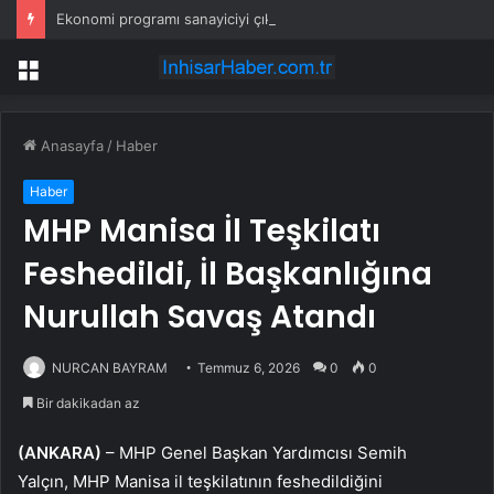
Ekonomi programı sanayiciyi çıkmaza soktu
Menü
Anasayfa
/
Haber
Haber
MHP Manisa İl Teşkilatı
Feshedildi, İl Başkanlığına
Nurullah Savaş Atandı
NURCAN BAYRAM
Temmuz 6, 2026
0
0
Bir dakikadan az
(ANKARA)
– MHP Genel Başkan Yardımcısı Semih
Yalçın, MHP Manisa il teşkilatının feshedildiğini