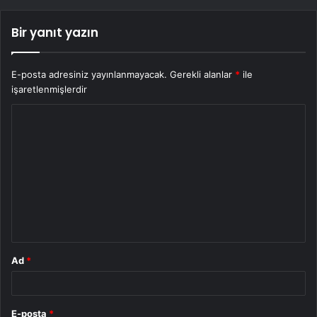
Bir yanıt yazın
E-posta adresiniz yayınlanmayacak.
Gerekli alanlar
*
ile
işaretlenmişlerdir
Y
o
r
u
m
*
Ad
*
E-posta
*