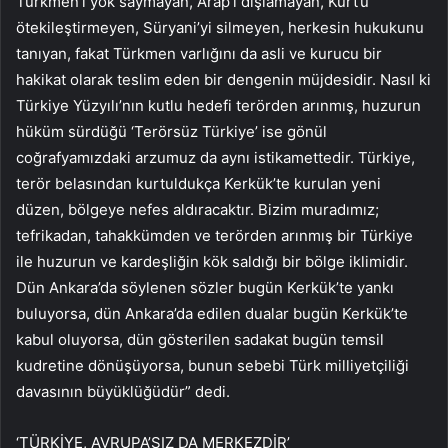
Türkmen’i yok saymayan, Arap’ı dışlamayan, Kürt’ü
ötekileştirmeyen, Süryani’yi silmeyen, herkesin hukukunu
tanıyan, fakat Türkmen varlığını da asli ve kurucu bir
hakikat olarak teslim eden bir dengenin müjdesidir. Nasıl ki
Türkiye Yüzyılı’nın kutlu hedefi terörden arınmış, huzurun
hüküm sürdüğü ‘Terörsüz Türkiye’ ise gönül
coğrafyamızdaki arzumuz da aynı istikamettedir. Türkiye,
terör belasından kurtuldukça Kerkük’te kurulan yeni
düzen, bölgeye nefes aldıracaktır. Bizim muradımız;
tefrikadan, tahakkümden ve terörden arınmış bir Türkiye
ile huzurun ve kardeşliğin kök saldığı bir bölge iklimidir.
Dün Ankara’da söylenen sözler bugün Kerkük’te yankı
buluyorsa, dün Ankara’da edilen dualar bugün Kerkük’te
kabul oluyorsa, dün gösterilen sadakat bugün temsil
kudretine dönüşüyorsa, bunun sebebi Türk milliyetçiliği
davasının büyüklüğüdür” dedi.
‘TÜRKİYE, AVRUPA’SIZ DA MERKEZDİR’