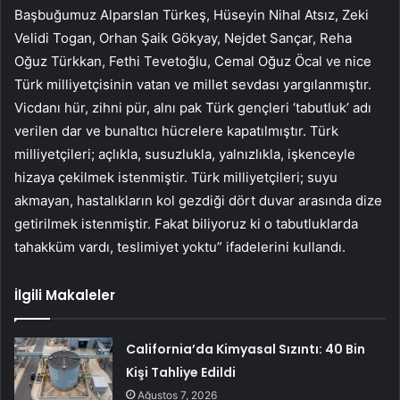
Başbuğumuz Alparslan Türkeş, Hüseyin Nihal Atsız, Zeki
Velidi Togan, Orhan Şaik Gökyay, Nejdet Sançar, Reha
Oğuz Türkkan, Fethi Tevetoğlu, Cemal Oğuz Öcal ve nice
Türk milliyetçisinin vatan ve millet sevdası yargılanmıştır.
Vicdanı hür, zihni pür, alnı pak Türk gençleri ‘tabutluk’ adı
verilen dar ve bunaltıcı hücrelere kapatılmıştır. Türk
milliyetçileri; açlıkla, susuzlukla, yalnızlıkla, işkenceyle
hizaya çekilmek istenmiştir. Türk milliyetçileri; suyu
akmayan, hastalıkların kol gezdiği dört duvar arasında dize
getirilmek istenmiştir. Fakat biliyoruz ki o tabutluklarda
tahakküm vardı, teslimiyet yoktu” ifadelerini kullandı.
İlgili Makaleler
California’da Kimyasal Sızıntı: 40 Bin
Kişi Tahliye Edildi
Ağustos 7, 2026