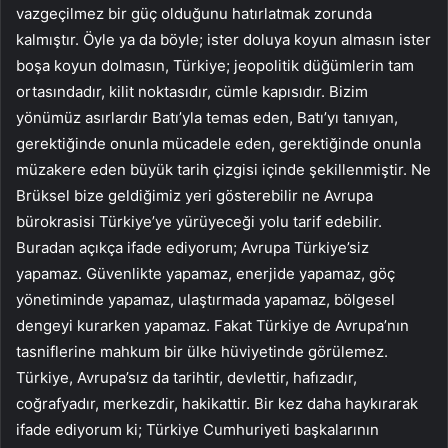
vazgeçilmez bir güç olduğunu hatırlatmak zorunda
kalmıştır. Öyle ya da böyle; ister doluya koyun almasın ister
boşa koyun dolmasın, Türkiye; jeopolitik düğümlerin tam
ortasındadır, kilit noktasıdır, cümle kapısıdır. Bizim
yönümüz asırlardır Batı’yla temas eden, Batı’yı tanıyan,
gerektiğinde onunla mücadele eden, gerektiğinde onunla
müzakere eden büyük tarih çizgisi içinde şekillenmiştir. Ne
Brüksel bize geldiğimiz yeri gösterebilir ne Avrupa
bürokrasisi Türkiye’ye yürüyeceği yolu tarif edebilir.
Buradan açıkça ifade ediyorum; Avrupa Türkiye’siz
yapamaz. Güvenlikte yapamaz, enerjide yapamaz, göç
yönetiminde yapamaz, ulaştırmada yapamaz, bölgesel
dengeyi kurarken yapamaz. Fakat Türkiye de Avrupa’nın
tasniflerine mahkum bir ülke hüviyetinde görülemez.
Türkiye, Avrupa’sız da tarihtir, devlettir, hafızadır,
coğrafyadır, merkezdir, hakikattir. Bir kez daha haykırarak
ifade ediyorum ki; Türkiye Cumhuriyeti başkalarının