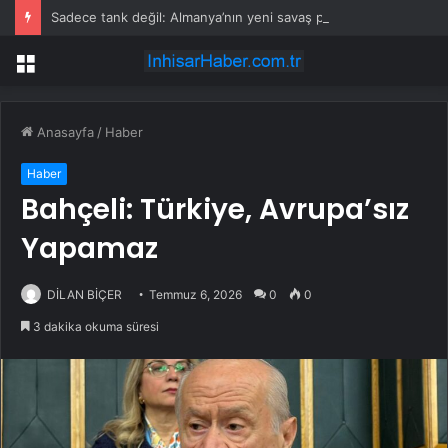
Sadece tank değil: Almanya’nın yeni savaş planı dikkat çekti
Menü
Anasayfa
/
Haber
Haber
Bahçeli: Türkiye, Avrupa’sız
Yapamaz
DİLAN BİÇER
Temmuz 6, 2026
0
0
3 dakika okuma süresi