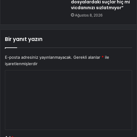
dosyalardaki suçlar hiç mi
vicdanınızı sızlatmıyor”
Ağustos 8, 2026
Bir yanıt yazın
E-posta adresiniz yayınlanmayacak.
Gerekli alanlar
*
ile
işaretlenmişlerdir
Y
o
r
u
m
*