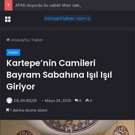
AFAD duyurdu bu sabah Mısır sallandı
Menü
Anasayfa
/
Haber
Haber
Kartepe’nin Camileri
Bayram Sabahına Işıl Işıl
Giriyor
DİLAN BİÇER
Mayıs 24, 2026
0
0
1 dakika okuma süresi