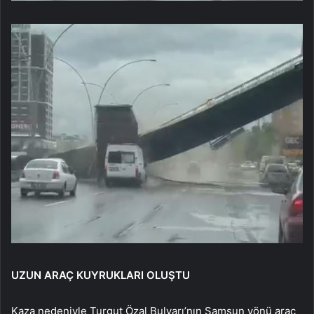
UZUN ARAÇ KUYRUKLARI OLUŞTU
Kaza nedeniyle Turgut Özal Bulvarı’nın Samsun yönü araç