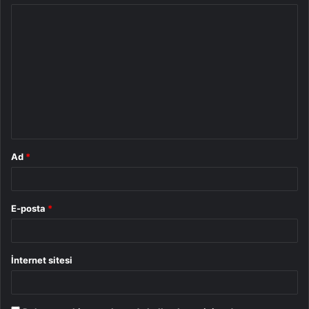
Y
o
r
u
m
*
Ad
*
E-posta
*
İnternet sitesi