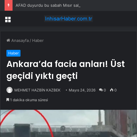
AFAD duyurdu bu sabah Mısır sallandı
Menü
Anasayfa
/
Haber
Haber
Ankara’da facia anları! Üst
geçidi yıktı geçti
MEHMET HAZBİN KAZBEK
Mayıs 24, 2026
0
0
1 dakika okuma süresi