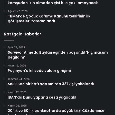
komşudan izin almadan çivi bile çakılamayacak
Ağustos 7, 2026
TBMM’de Çocuk Koruma Kanunu teklifinin ilk
görüşmeleri tamamlandı
Rastgele Haberler
Eylül 22, 2025
Survivor Almeda Baylan eşinden boşandı! ‘Hiç masum
değildim’
Nisan 19, 2026
Paşinyan’a kilisede saldırı girişimi
Temmuz 24, 2026
MSB: Son bir haftada sınırda 331 kişi yakalandı
Kasım 12, 2025
IBAN’da bunu yapana ceza yağacak!
Kasım 26, 2025
20’lik ve 50’lik banknotlarda büyük kriz! Cüzdanınızı