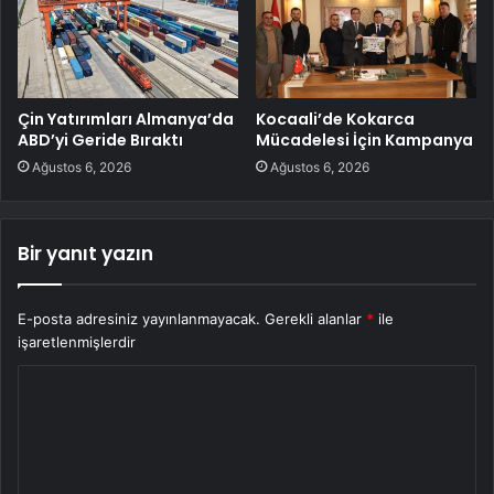
Çin Yatırımları Almanya’da
Kocaali’de Kokarca
ABD’yi Geride Bıraktı
Mücadelesi İçin Kampanya
Ağustos 6, 2026
Ağustos 6, 2026
Bir yanıt yazın
E-posta adresiniz yayınlanmayacak.
Gerekli alanlar
*
ile
işaretlenmişlerdir
Y
o
r
u