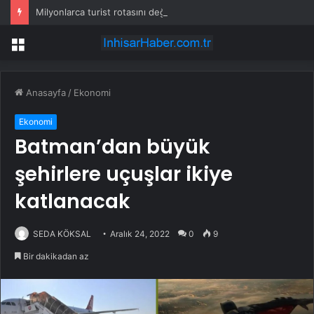
Milyonlarca turist rotasını değiştirdi: Herkes bu 3 ülkeye gidiyor
Menü
Anasayfa
/
Ekonomi
Ekonomi
Batman’dan büyük
şehirlere uçuşlar ikiye
katlanacak
SEDA KÖKSAL
Aralık 24, 2022
0
9
Bir dakikadan az