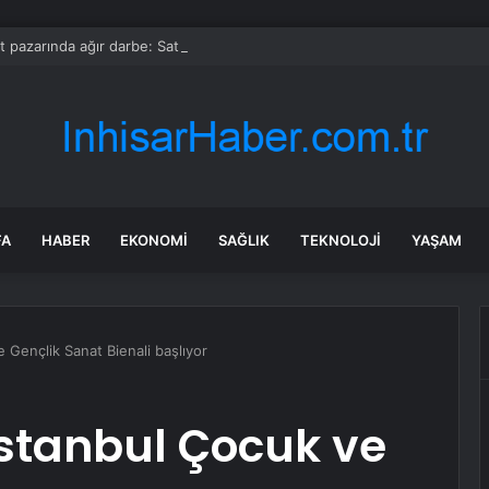
t pazarında ağır darbe: Satışlar düşüşte!
FA
HABER
EKONOMI
SAĞLIK
TEKNOLOJI
YAŞAM
e Gençlik Sanat Bienali başlıyor
 İstanbul Çocuk ve