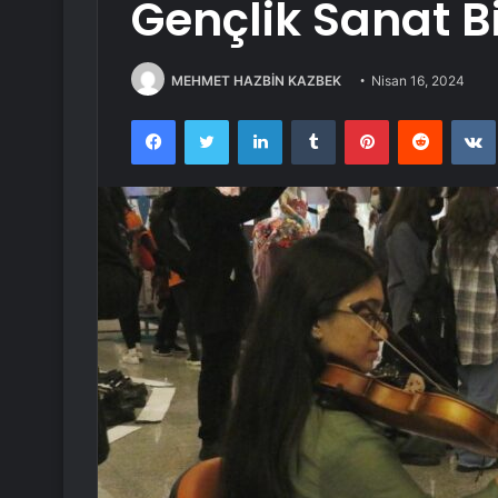
Gençlik Sanat Bi
MEHMET HAZBİN KAZBEK
Nisan 16, 2024
Facebook
Twitter
LinkedIn
Tumblr
Pinterest
Reddit