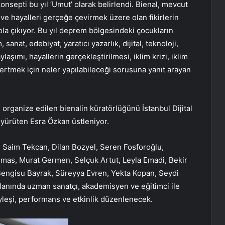
onsepti bu yıl ‘Umut’ olarak belirlendi. Bienal, mevcut
 ve hayalleri gerçeğe çevirmek üzere olan fikirlerin
 yola çıkıyor. Bu yıl deprem bölgesindeki çocukların
 sanat, edebiyat, yaratıcı yazarlık, dijital, teknoloji,
laşımı, hayallerin gerçekleştirilmesi, iklim krizi, iklim
şertmek için neler yapılabileceği sorusuna yanıt arayan
 organize edilen bienalin küratörlüğünü İstanbul Dijital
 yürüten Esra Özkan üstleniyor.
 Saim Tekcan, Dilan Bozyel, Seren Fosforoğlu,
lmas, Murat Germen, Selçuk Artut, Leyla Emadi, Bekir
 Bengisu Bayrak, Süreyya Evren, Yekta Kopan, Seydi
anında uzman sanatçı, akademisyen ve eğitimci ile
söyleşi, performans ve etkinlik düzenlenecek.