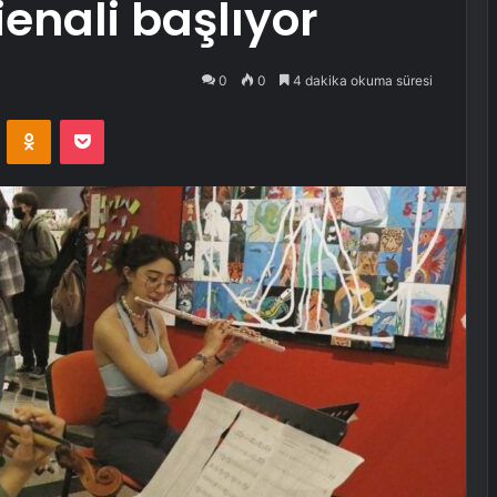
enali başlıyor
0
0
4 dakika okuma süresi
VKontakte
Odnoklassniki
Pocket