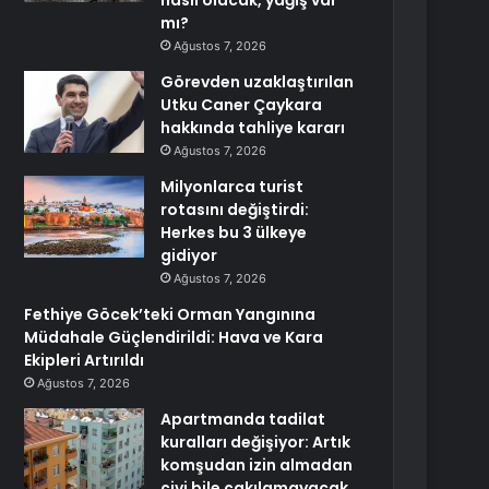
nasıl olacak, yağış var
mı?
Ağustos 7, 2026
Görevden uzaklaştırılan
Utku Caner Çaykara
hakkında tahliye kararı
Ağustos 7, 2026
Milyonlarca turist
rotasını değiştirdi:
Herkes bu 3 ülkeye
gidiyor
Ağustos 7, 2026
Fethiye Göcek’teki Orman Yangınına
Müdahale Güçlendirildi: Hava ve Kara
Ekipleri Artırıldı
Ağustos 7, 2026
Apartmanda tadilat
kuralları değişiyor: Artık
komşudan izin almadan
çivi bile çakılamayacak