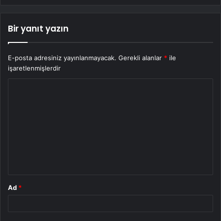
Bir yanıt yazın
E-posta adresiniz yayınlanmayacak.
Gerekli alanlar
*
ile
işaretlenmişlerdir
Y
o
r
u
m
*
Ad
*