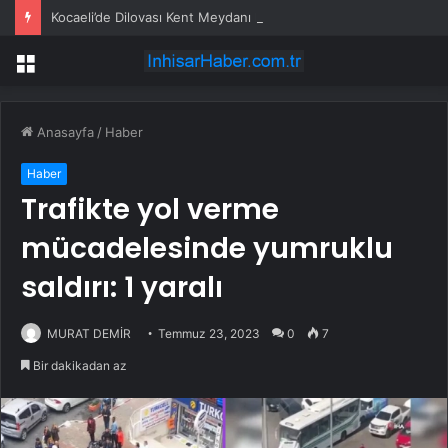
Kocaeli’de Dilovası Kent Meydanı hızlandı
Menü
Anasayfa
/
Haber
Haber
Trafikte yol verme
mücadelesinde yumruklu
saldırı: 1 yaralı
MURAT DEMİR
Temmuz 23, 2023
0
7
Bir dakikadan az