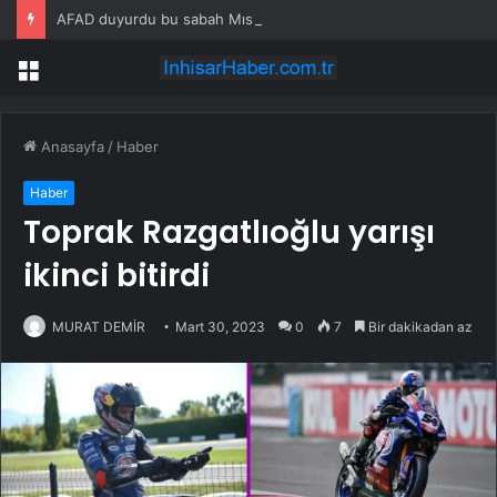
AFAD duyurdu bu sabah Mısır sallandı
Menü
Anasayfa
/
Haber
Haber
Toprak Razgatlıoğlu yarışı
ikinci bitirdi
MURAT DEMİR
Mart 30, 2023
0
7
Bir dakikadan az