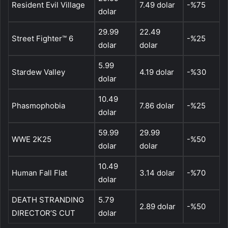
Resident Evil Village
7.49 dolar
-%75
dolar
29.99
22.49
Street Fighter™ 6
-%25
dolar
dolar
5.99
Stardew Valley
4.19 dolar
-%30
dolar
10.49
Phasmophobia
7.86 dolar
-%25
dolar
59.99
29.99
WWE 2K25
-%50
dolar
dolar
10.49
Human Fall Flat
3.14 dolar
-%70
dolar
DEATH STRANDING
5.79
2.89 dolar
-%50
DIRECTOR’S CUT
dolar