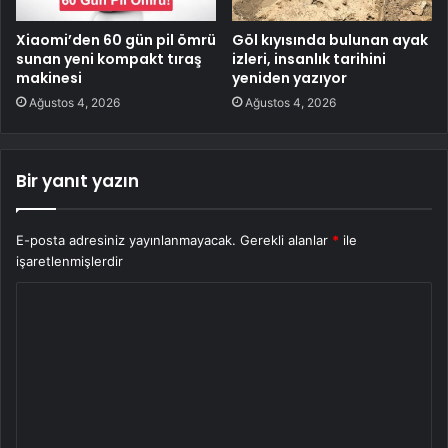
Xiaomi’den 60 gün pil ömrü
Göl kıyısında bulunan ayak
sunan yeni kompakt tıraş
izleri, insanlık tarihini
makinesi
yeniden yazıyor
Ağustos 4, 2026
Ağustos 4, 2026
Bir yanıt yazın
E-posta adresiniz yayınlanmayacak.
Gerekli alanlar
*
ile
işaretlenmişlerdir
Y
o
r
u
m
*