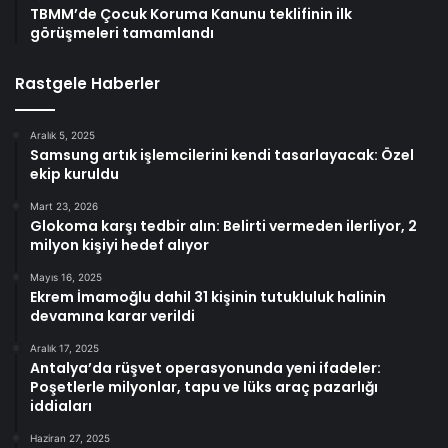
TBMM’de Çocuk Koruma Kanunu teklifinin ilk
görüşmeleri tamamlandı
Rastgele Haberler
Aralık 5, 2025
Samsung artık işlemcilerini kendi tasarlayacak: Özel
ekip kuruldu
Mart 23, 2026
Glokoma karşı tedbir alın: Belirti vermeden ilerliyor, 2
milyon kişiyi hedef alıyor
Mayıs 16, 2025
Ekrem İmamoğlu dahil 31 kişinin tutukluluk halinin
devamına karar verildi
Aralık 17, 2025
Antalya’da rüşvet operasyonunda yeni ifadeler:
Poşetlerle milyonlar, tapu ve lüks araç pazarlığı
iddiaları
Haziran 27, 2025