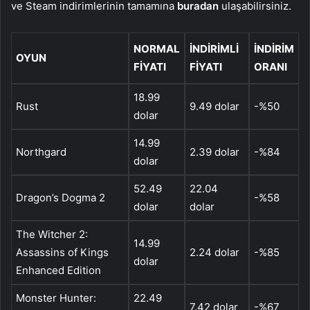
ve Steam indirimlerinin tamamına
buradan
ulaşabilirsiniz.
NORMAL
İNDIRIMLI
İNDIRIM
OYUN
FIYATI
FIYATI
ORANI
18.99
Rust
9.49 dolar
-%50
dolar
14.99
Northgard
2.39 dolar
-%84
dolar
52.49
22.04
Dragon’s Dogma 2
-%58
dolar
dolar
The Witcher 2:
14.99
Assassins of Kings
2.24 dolar
-%85
dolar
Enhanced Edition
Monster Hunter:
22.49
7.42 dolar
-%67