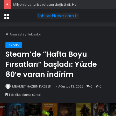
Milyonlarca turist rotasını değiştirdi: Herkes bu 3 ülkeye gidiyor
Menü
Anasayfa
/
Teknoloji
Teknoloji
Steam’de “Hafta Boyu
Fırsatları” başladı: Yüzde
80’e varan indirim
MEHMET HAZBİN KAZBEK
Ağustos 13, 2025
0
0
1 dakika okuma süresi