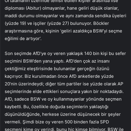
Ortalamanın üzerinde temsil edilen kişiler arasında lise
diploması (Abitur) olmayanlar, hane geliri düşük olanlar,
maddi durumu olmayanlar ve aynı zamanda sendika üyeleri
(yüzde 19) ve işçiler (yüzde 27) bulunuyor. Böckler
araştırmasına göre, kişinin ‘geliri azaldıkça BSW’yi seçme
eğilimi de artıyor’.
Son seçimde AfD’ye oy veren yaklaşık 140 bin kişi bu sefer
seçimini BSW’den yana yaptı. AfD’den çok az insanı
çektiğimiz eleştirisinde bulunanlar gerçeğin özünü
kaçırıyor. Biz kurulmadan önce AfD anketlerde yüzde
20’nin üzerindeydi; diğer tüm partiler ise yüzde olarak AP
seçimlerinde elde ettikleri sonuçlara yakın bir noktadaydı.
AfD, sadece BSW ve oy kullanmayanlar yönünde seçmen
kaybetti. Bu, özellikle doğuda seçimlerin yaklaştığı
düşünüldüğünde, herkese üzerine düşünecek bir şeyler
vermeli. Şimdi bize oy veren 500 binden fazla SPD
seçmeni kime oy verirdi, bunu hiç kimse bilmiyor. BSW ile