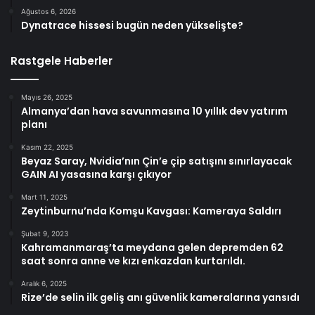
Ağustos 6, 2026
Dynatrace hissesi bugün neden yükselişte?
Rastgele Haberler
Mayıs 26, 2025
Almanya’dan hava savunmasına 10 yıllık dev yatırım
planı
Kasım 22, 2025
Beyaz Saray, Nvidia’nın Çin’e çip satışını sınırlayacak
GAIN AI yasasına karşı çıkıyor
Mart 11, 2025
Zeytinburnu’nda Komşu Kavgası: Kameraya Saldırı
Şubat 9, 2023
Kahramanmaraş’ta meydana gelen depremden 62
saat sonra anne ve kızı enkazdan kurtarıldı.
Aralık 6, 2025
Rize’de selin ilk geliş anı güvenlik kameralarına yansıdı