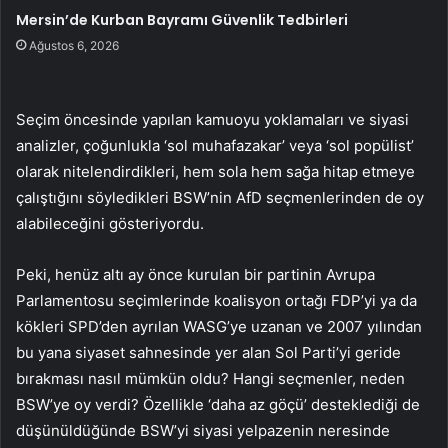
Mersin’de Kurban Bayramı Güvenlik Tedbirleri
Ağustos 6, 2026
Seçim öncesinde yapılan kamuoyu yoklamaları ve siyasi
analizler, çoğunlukla ‘sol muhafazakar’ veya ‘sol popülist’
olarak nitelendirdikleri, hem sola hem sağa hitap etmeye
çalıştığını söyledikleri BSW’nin AfD seçmenlerinden de oy
alabileceğini gösteriyordu.
Peki, henüz altı ay önce kurulan bir partinin Avrupa
Parlamentosu seçimlerinde koalisyon ortağı FDP’yi ya da
kökleri SPD’den ayrılan WASG’ye uzanan ve 2007 yılından
bu yana siyaset sahnesinde yer alan Sol Parti’yi geride
bırakması nasıl mümkün oldu? Hangi seçmenler, neden
BSW’ye oy verdi? Özellikle ‘daha az göçü’ desteklediği de
düşünüldüğünde BSW’yi siyasi yelpazenin neresinde