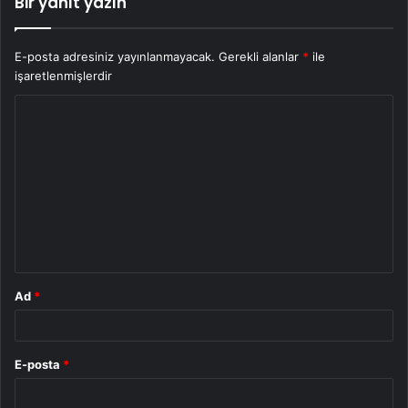
Bir yanıt yazın
E-posta adresiniz yayınlanmayacak.
Gerekli alanlar
*
ile
işaretlenmişlerdir
Y
o
r
u
m
*
Ad
*
E-posta
*