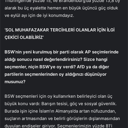
Thüringen’de yüzde 15, ve Brandenburg’da yüzde 13,8 oy
alarak bu üç eyalette hemen en büyük üçüncü güç olduk
ve eylül ayı için de iyi konumdayız.
‘SOL MUHAFAZAKAR TERCİHLERİ OLANLAR İÇİN İLGİ
ÇEKİCİ OLABİLİRİZ’
BSW’nin yeni kurulmuş bir parti olarak AP seçimlerinde
aldığı sonucu nasıl değerlendirirsiniz? Sizce hangi
seçmenler, niçin BSW’ye oy verdi? AfD ya da diğer
partilerin seçmenlerinden oy aldığınızı düşünüyor
musunuz?
BSW seçmenleri için oy kullanırken belirleyici olan üç
büyük konu vardı: Barışın tesisi, göç ve sosyal güvenlik.
Burada işin içine İslam’ın Almanya’da artan nüfuzundan,
suçların artmasından ve belirli görüşlerin dışlanmasından
duyulan endişeler giriyor. Seçmenlerimizin yüzde 81’i