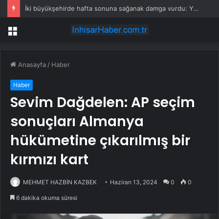
İki büyükşehirde hafta sonuna sağanak damga vurdu: Yollar kapandı, araçlar mahsur kaldı
Menü
Anasayfa
/
Haber
Haber
Sevim Dağdelen: AP seçim
sonuçları Almanya
hükümetine çıkarılmış bir
kırmızı kart
MEHMET HAZBİN KAZBEK
Haziran 13, 2024
0
0
6 dakika okuma süresi