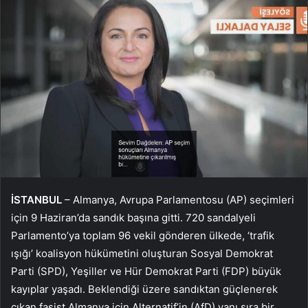
İSTANBUL
– Almanya, Avrupa Parlamentosu (AP) seçimleri
için 9 Haziran’da sandık başına gitti. 720 sandalyeli
Parlamento’ya toplam 96 vekil gönderen ülkede, ‘trafik
ışığı’ koalisyon hükümetini oluşturan Sosyal Demokrat
Parti (SPD), Yeşiller ve Hür Demokrat Parti (FDP) büyük
kayıplar yaşadı. Beklendiği üzere sandıktan güçlenerek
çıkan faşist Almanya için Alternatif’in (AfD) yanı sıra bir