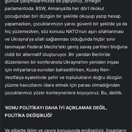
günlük çalışmalarımızda da yapıyoruz, örneğin
parlamentoda. BSW, Almanya’da her dört ilkokul
çocuğundan biri düzgün bir şekilde okuyup yazıp hesap
yapamazken, çocuklarımızın yarısı güvenli bir şekilde ya da
hiç yüzemezken, söz konusu NATO’nun aşırı silahlanması
ve Ukrayna’ya silah sağlanması olduğunda hiçbir sınır
tanımayan Federal Meclis’teki geniş savaş partileri bloğuna
ciddi bir alternatif oluşturuyor. Bir yandan Berlin’de
düzenlenen bir konferansta Ukrayna’nın yeniden inşası
için milyarlarca eurodan bahsedilirken, Kuzey Ren-
Vestfalya eyaletinde şehir ve toplulukların doğru düzgün
yüzme havuzlarını idare etmek için parası olmadığından
çocuklarımızı yüzer konteynerlere koyuyoruz. Bu, delilik.
‘KONU POLİTİKAYI DAHA İYİ AÇIKLAMAK DEĞİL,
POLİTİKA DEĞİŞİKLİĞİ’
Ve elbette iklim ve çevre konusunda endişeliyiz. İnsanların