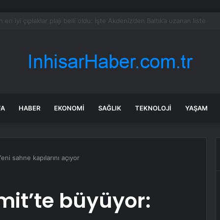
urdu bu sabah Mısır sallandı
FA
HABER
EKONOMI
SAĞLIK
TEKNOLOJI
YAŞAM
Yeni sahne kapılarını açıyor
mit’te büyüyor: