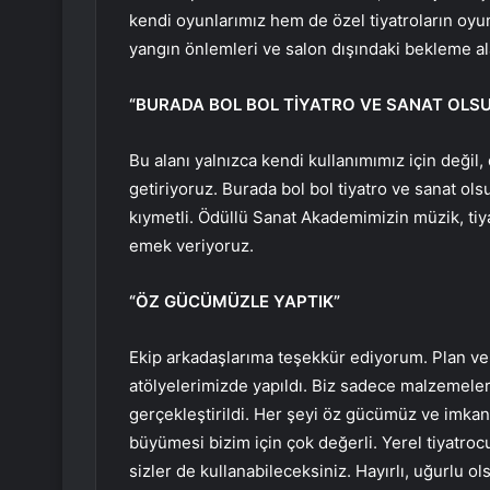
kendi oyunlarımız hem de özel tiyatroların oyunla
yangın önlemleri ve salon dışındaki bekleme al
“BURADA BOL BOL TİYATRO VE SANAT OLSU
Bu alanı yalnızca kendi kullanımımız için değil, 
getiriyoruz. Burada bol bol tiyatro ve sanat olsu
kıymetli. Ödüllü Sanat Akademimizin müzik, ti
emek veriyoruz.
“ÖZ GÜCÜMÜZLE YAPTIK”
Ekip arkadaşlarıma teşekkür ediyorum. Plan ve 
atölyelerimizde yapıldı. Biz sadece malzemeleri 
gerçekleştirildi. Her şeyi öz gücümüz ve imka
büyümesi bizim için çok değerli. Yerel tiyatro
sizler de kullanabileceksiniz. Hayırlı, uğurlu ol