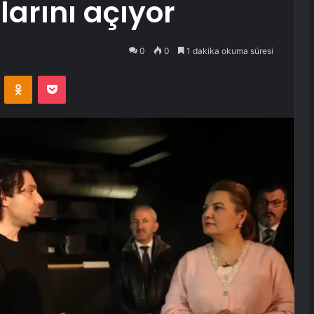
larını açıyor
0
0
1 dakika okuma süresi
VKontakte
Odnoklassniki
Pocket