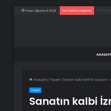
AFAD duy
Pazar, Ağustos 9 2026
Son Dakika Haberleri
ANASAY
Anasayfa
/
Yaşam
/
Sanatın kalbi İzmit’te büyüyor: 
Yaşam
Sanatın kalbi İz