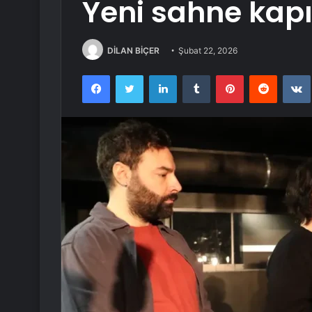
Yeni sahne kapı
DİLAN BİÇER
Şubat 22, 2026
Facebook
Twitter
LinkedIn
Tumblr
Pinterest
Reddit