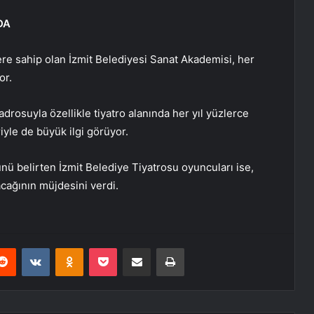
DA
ere sahip olan İzmit Belediyesi Sanat Akademisi, her
or.
rosuyla özellikle tiyatro alanında her yıl yüzlerce
iyle de büyük ilgi görüyor.
ünü belirten İzmit Belediye Tiyatrosu oyuncuları ise,
cağının müjdesini verdi.
erest
Reddit
VKontakte
Odnoklassniki
Pocket
E-Posta ile paylaş
Yazdır