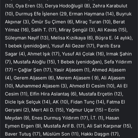
(10), Oya Eren (3), Derya Hodoğlugil (8), Zehra Karabulut
(10), Durmuş Efe İşlenen (29, Erman Haymana (14), Buyruk
Akpınar (3), Ömür Su Çimen (6), Miraç Turan (10), Berat
Yılmaz (16), Salih T. (17), Miray Şengül (3), Ali Kavas (15),
Süleyman Nayif (13), Melisa Kızılkaya (6), Büşra E. (4 aylık),
1 bebek (yenidoğan), Yusuf Ali Gezer (17), Parıltı Esra
Sagar (4), Ahmet Işık (17), Yusuf Ali Çolak (16), Irmak Şahin
(7), Mustafa Aloğlu (15), 1 Bebek (yenidoğan), Sefa Yıldırım
(17) – Çağlar Şen (17), Yasir Aljasem (1), Ahmed Aljasem
(4), Gerem Aljasem (6), Merem Aljasem ( 9), Ali Aljasem
(10), Muhammed Aljasem (3), Ahmed El Cesim (10), Ali El
Cesim (11), Elfin Hira Aslantaş (6), Mustafa Erçetin (12),
Dicle Işık Selçuk (14), AK (10), Fidan Tunç (14), Fatma El
Geryani (2), Mert Ali D. (15), Yağmur Uçar (15) – Ecrin
Meydan (9), Enes Durmuş Yıldırım (17), İ.T. (1), Hasan
Eymen Ergen (9), Mustafa Arif B. (17), Ali Sait Karpınar (15),
Baver Tutuş (17), Müslüm Son (11), Hakkı Daşgın (17),