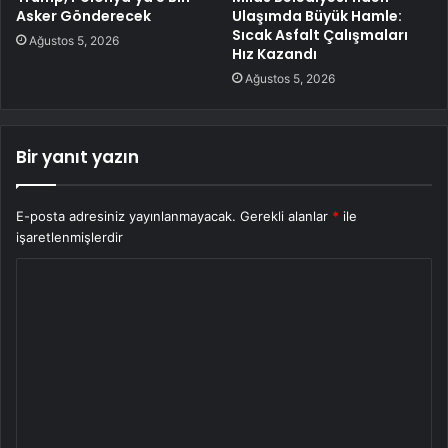
Asker Gönderecek
Ulaşımda Büyük Hamle:
Sıcak Asfalt Çalışmaları
Ağustos 5, 2026
Hız Kazandı
Ağustos 5, 2026
Bir yanıt yazın
E-posta adresiniz yayınlanmayacak.
Gerekli alanlar
*
ile
işaretlenmişlerdir
Y
o
r
u
m
*