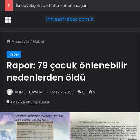
İki büyükşehirde hafta sonuna sağanak damga vurdu: Yollar kapandı, araçlar mahsur kaldı
Menü
Anasayfa
/
Haber
Haber
Rapor: 79 çocuk önlenebilir
nedenlerden öldü
AHMET BAYAM
Ocak 7, 2023
0
9
1 dakika okuma süresi