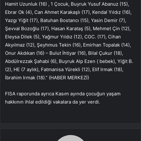
Hamit Uzunluk (16) , 1 Çocuk, Buyruk Yusuf Abanuz (15),
Ebrar Ok (4), Can Ahmet Karakaşlı (17), Kendal Yıldız (16),
Yazgı Yiğit (17), Batuhan Bostancı (15), Yasin Demir (7),
Şevval Bozoğlu (17), Hasan Karataş (5), Mehmet Çin (12),
Eleysa Dilek (5), Yağmur Yıldız (12), CGC. (17), Cihan
Akyılmaz (12), Şeyhmus Tekin (16), Emirhan Topalak (14),
Onur Akdıkan (16) – Bulut İhtiyar (16), Bilal Çukur (18),
Abdülrezzak Şahabi (6), Buyruk Alp Ezen ( bebek), Yiğit B.
(2), HE (7 aylık), Fatmanisa Yürekli (12), Elif Irmak (18),
İbrahim Irmak (18).” (HABER MERKEZİ)
FISA raporunda ayrıca Kasım ayında çocuğun yaşam
hakkının ihlal edildiği vakalara da yer verdi.