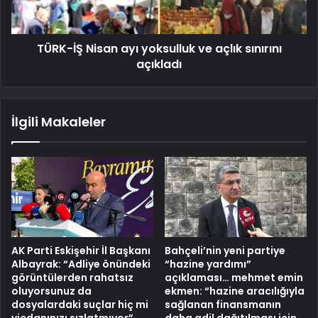
TÜRK-İŞ Nisan ayı yoksulluk ve açlık sınırını
açıkladı
İlgili Makaleler
AK Parti Eskişehir İl Başkanı
Bahçeli’nin yeni partiye
Albayrak: “Adliye önündeki
“hazine yardımı”
görüntülerden rahatsız
açıklaması… mehmet emin
oluyorsunuz da
ekmen: “hazine aracılığıyla
dosyalardaki suçlar hiç mi
sağlanan finansmanın
vicdanınızı sızlatmıyor”
daha adil dağıtılması için