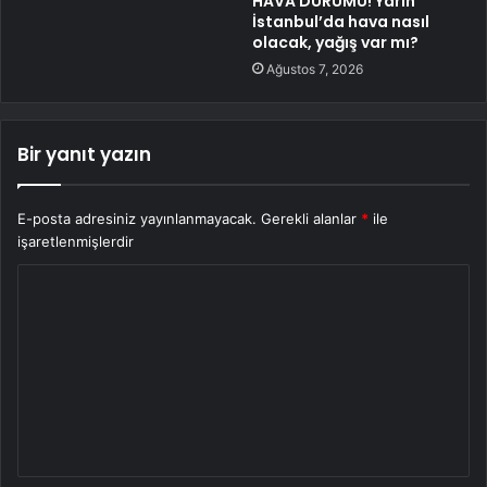
HAVA DURUMU! Yarın
İstanbul’da hava nasıl
olacak, yağış var mı?
Ağustos 7, 2026
Bir yanıt yazın
E-posta adresiniz yayınlanmayacak.
Gerekli alanlar
*
ile
işaretlenmişlerdir
Y
o
r
u
m
*