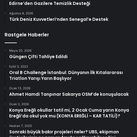
Edirne’den Gazilere Temizlik Desteği
Ağustos 8, 2026
Türk Deniz Kuvvetleri’nden Senegal’e Destek
Rastgele Haberler
Mayıs 20, 2026
Güngen Çifti Tahliye Edildi
Eylül 3, 2023
Oral B Challenge İstanbul: Dünyanın İlk Kıtalararası
Triatlon Yarışı Yarın Başlıyor
Ocak 13, 2026
Ahmet Hamdi Tanpınar Sakarya OSM’de konuşulacak
Ocak 3, 2026
Konya Ereğli okullar tatil mi, 2 Ocak Cuma yarın Konya
Ereğli’da okul yok mu (KONYA EREĞLİ – KAR TATİLİ)?
Haziran 7, 2025
Sonraki büyük bakır projeleri neler? UBS, ekipman