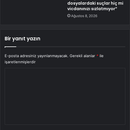
dosyalardaki suçlar hiç mi
vicdanınızı sızlatmıyor”
Ağustos 8, 2026
Bir yanıt yazın
E-posta adresiniz yayınlanmayacak.
Gerekli alanlar
*
ile
işaretlenmişlerdir
Y
o
r
u
m
*