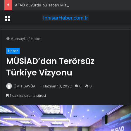
AFAD duyurdu bu sabah Mısır sallandı
Menü
Anasayfa
/
Haber
Haber
MÜSİAD’dan Terörsüz
Türkiye Vizyonu
ÜMİT SAVĞA
Haziran 13, 2025
0
0
1 dakika okuma süresi