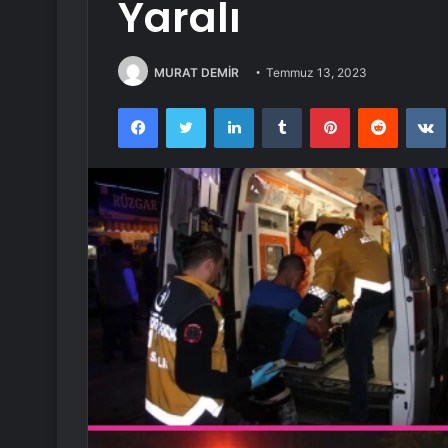
Yaralı
MURAT DEMİR
Temmuz 13, 2023
Facebook
Twitter
LinkedIn
Tumblr
Pinterest
Reddit