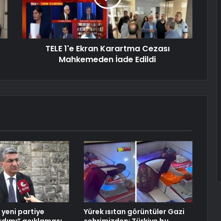
TELE 1'e Ekran Karartma Cezası
Mahkemeden İade Edildi
 yeni partiye
Yürek ısıtan görüntüler Gazi