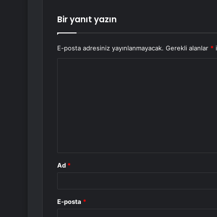
Bir yanıt yazın
E-posta adresiniz yayınlanmayacak.
Gerekli alanlar
*
i
Y
o
r
u
m
*
Ad
*
E-posta
*