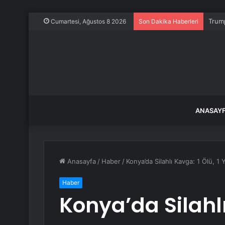
Trump
Cumartesi, Ağustos 8 2026
Son Dakika Haberleri
ANASAY
Anasayfa
/
Haber
/
Konya’da Silahlı Kavga: 1 Ölü, 1 Y
Haber
Konya’da Silahlı