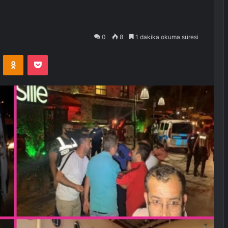
0
8
1 dakika okuma süresi
VKontakte
Odnoklassniki
Pocket