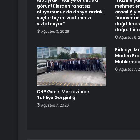
Albayrak: “Adliye önündeki
“hazine ya
görüntülerden rahatsız
mehmet em
oluyorsunuz da dosyalardaki
aracılığıy
suçlar hiç mi vicdanınızı
finansmanı
sızlatmıyor”
dağıtılması
doğru bir ö
Ağustos 8, 2026
Ağustos 8, 
Birkleyn M
Maden Pro
Mahkemed
Ağustos 7, 
CHP Genel Merkezi’nde
Tahliye Gerginliği
Ağustos 7, 2026