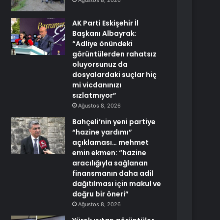
Ağustos 8, 2026
AK Parti Eskişehir İl
Başkanı Albayrak:
“Adliye önündeki
görüntülerden rahatsız
oluyorsunuz da
dosyalardaki suçlar hiç
mi vicdanınızı
sızlatmıyor”
Ağustos 8, 2026
Bahçeli’nin yeni partiye
“hazine yardımı”
açıklaması… mehmet
emin ekmen: “hazine
aracılığıyla sağlanan
finansmanın daha adil
dağıtılması için makul ve
doğru bir öneri”
Ağustos 8, 2026