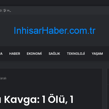
: Şi ve Putin İran’a silah satmayacaklarını söyledi
FA
HABER
EKONOMI
SAĞLIK
TEKNOLOJI
YAŞAM
aralı
 Kavga: 1 Ölü, 1