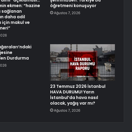
rdımı” açıklaması…
şehrimizden: Türkiye bu
in ekmen: “hazine
öğretmeni konuşuyor
la sağlanan
Ağustos 7, 2026
n daha adil
 için makul ve
neri”
2026
ağaraları’ndaki
jesine
en Durdurma
2026
23 Temmuz 2026 İstanbul
HAVA DURUMU! Yarın
İstanbul’da hava nasıl
olacak, yağış var mı?
Ağustos 7, 2026