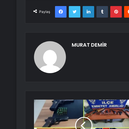
Facebook
Twitter
LinkedIn
Tumblr
Pint
Paylaş
MURAT DEMİR