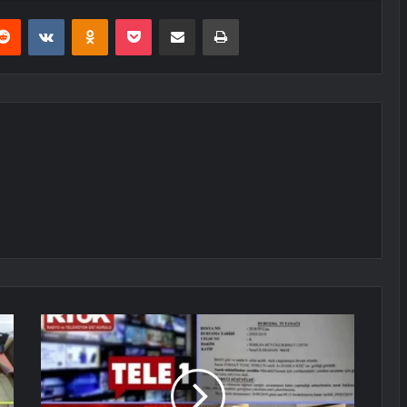
erest
Reddit
VKontakte
Odnoklassniki
Pocket
E-Posta ile paylaş
Yazdır