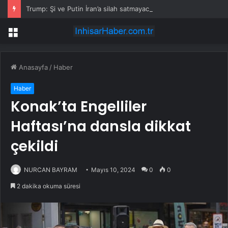
Trump: Şi ve Putin İran’a silah satmayacaklarını söyledi
Menü
Anasayfa
/
Haber
Haber
Konak’ta Engelliler
Haftası’na dansla dikkat
çekildi
NURCAN BAYRAM
Mayıs 10, 2024
0
0
2 dakika okuma süresi