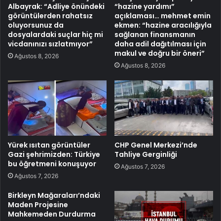
Albayrak: “Adliye önündeki
“hazine yardımı”
görüntülerden rahatsız
açıklaması… mehmet emin
oluyorsunuz da
ekmen: “hazine aracılığıyla
dosyalardaki suçlar hiç mi
sağlanan finansmanın
vicdanınızı sızlatmıyor”
daha adil dağıtılması için
makul ve doğru bir öneri”
Ağustos 8, 2026
Ağustos 8, 2026
Yürek ısıtan görüntüler
CHP Genel Merkezi’nde
Gazi şehrimizden: Türkiye
Tahliye Gerginliği
bu öğretmeni konuşuyor
Ağustos 7, 2026
Ağustos 7, 2026
Birkleyn Mağaraları’ndaki
Maden Projesine
Mahkemeden Durdurma