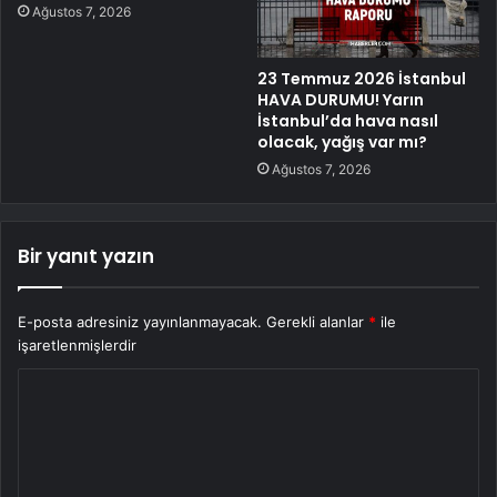
Ağustos 7, 2026
23 Temmuz 2026 İstanbul
HAVA DURUMU! Yarın
İstanbul’da hava nasıl
olacak, yağış var mı?
Ağustos 7, 2026
Bir yanıt yazın
E-posta adresiniz yayınlanmayacak.
Gerekli alanlar
*
ile
işaretlenmişlerdir
Y
o
r
u