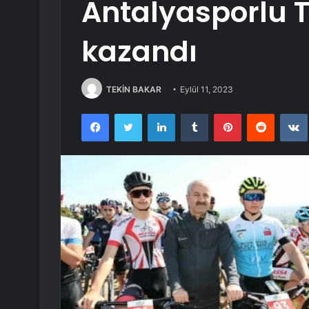
Antalyasporlu 
kazandı
TEKİN BAKAR
Eylül 11, 2023
Facebook
Twitter
LinkedIn
Tumblr
Pinterest
Reddit