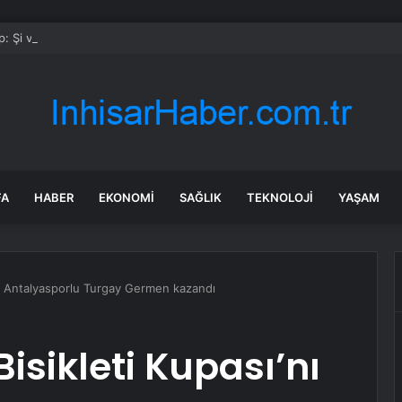
: Şi ve Putin İran’a silah satmayacaklarını söyledi
FA
HABER
EKONOMI
SAĞLIK
TEKNOLOJI
YAŞAM
’nı Antalyasporlu Turgay Germen kazandı
isikleti Kupası’nı