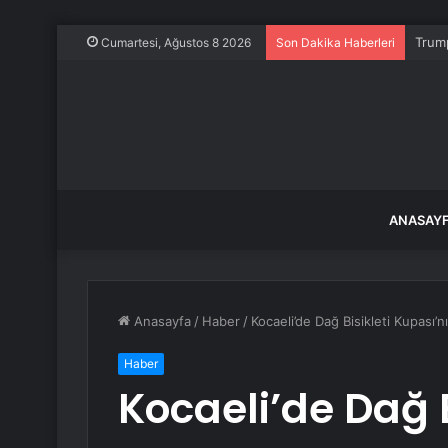
Trump
Cumartesi, Ağustos 8 2026
Son Dakika Haberleri
ANASAY
Anasayfa
/
Haber
/
Kocaeli’de Dağ Bisikleti Kupası
Haber
Kocaeli’de Dağ B