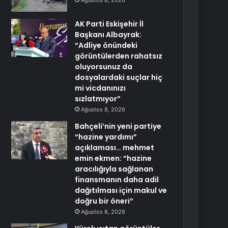
Ağustos 8, 2026
AK Parti Eskişehir İl
Başkanı Albayrak:
“Adliye önündeki
görüntülerden rahatsız
oluyorsunuz da
dosyalardaki suçlar hiç
mi vicdanınızı
sızlatmıyor”
Ağustos 8, 2026
Bahçeli’nin yeni partiye
“hazine yardımı”
açıklaması… mehmet
emin ekmen: “hazine
aracılığıyla sağlanan
finansmanın daha adil
dağıtılması için makul ve
doğru bir öneri”
Ağustos 8, 2026