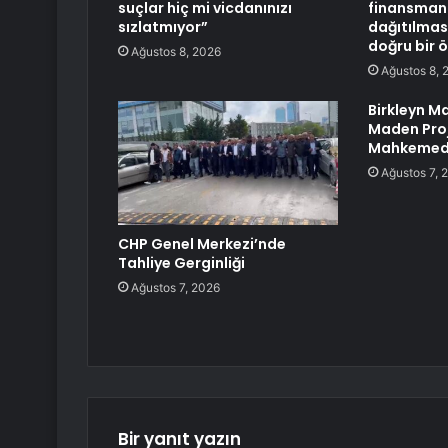
suçlar hiç mi vicdanınızı
finansmanı
sızlatmıyor”
dağıtılması
doğru bir ö
Ağustos 8, 2026
Ağustos 8, 
Birkleyn M
Maden Pro
Mahkemed
Ağustos 7, 
CHP Genel Merkezi’nde
Tahliye Gerginliği
Ağustos 7, 2026
Bir yanıt yazın