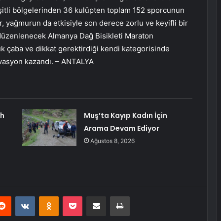
çeşitli bölgelerinden 36 kulüpten toplam 152 sporcunun
r, yağmurun da etkisiyle son derece zorlu ve keyifli bir
 düzenlenecek Almanya Dağ Bisikleti Maraton
k çaba ve dikkat gerektirdiği kendi kategorisinde
ivasyon kazandı. – ANTALYA
ah
Muş’ta Kayıp Kadın İçin
Arama Devam Ediyor
Ağustos 8, 2026
erest
Reddit
VKontakte
Odnoklassniki
Pocket
E-Posta ile paylaş
Yazdır