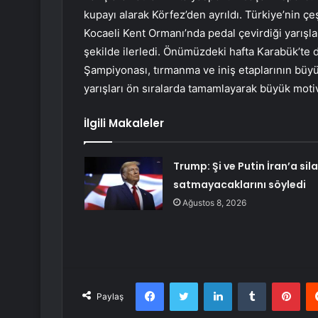
kupayı alarak Körfez’den ayrıldı. Türkiye’nin 
Kocaeli Kent Ormanı’nda pedal çevirdiği yarışla
şekilde ilerledi. Önümüzdeki hafta Karabük’te
Şampiyonası, tırmanma ve iniş etaplarının büyü
yarışları ön sıralarda tamamlayarak büyük mot
İlgili Makaleler
Trump: Şi ve Putin İran’a sil
satmayacaklarını söyledi
Ağustos 8, 2026
Facebook
Twitter
LinkedIn
Tumblr
Pint
Paylaş