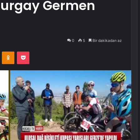
Turgay Germen
0
5
Bir dakikadan az
VKontakte
Odnoklassniki
Pocket