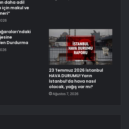
n daha adil
 için makul ve
neri”
2026
ağaraları’ndaki
jesine
en Durdurma
2026
23 Temmuz 2026 İstanbul
HAVA DURUMU! Yarın
İstanbul’da hava nasıl
olacak, yağış var mı?
Ağustos 7, 2026