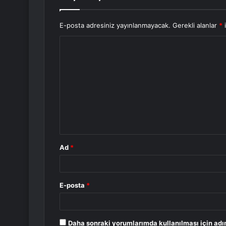
E-posta adresiniz yayınlanmayacak.
Gerekli alanlar
*
i
Y
o
r
u
m
*
Ad
*
E-posta
*
Daha sonraki yorumlarımda kullanılması için adı