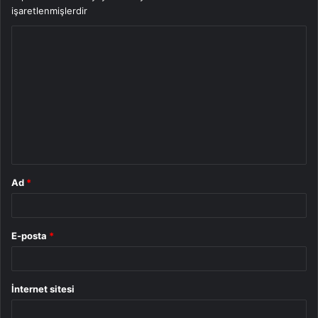
işaretlenmişlerdir
Y
o
r
u
m
*
Ad
*
E-posta
*
İnternet sitesi