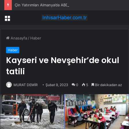
Çin Yatırımları Almanya’da ABD’yi Geride Bıraktı
Menü
Anasayfa
/
Haber
Haber
Kayseri ve Nevşehir’de okul
tatili
MURAT DEMİR
Şubat 9, 2023
0
5
Bir dakikadan az