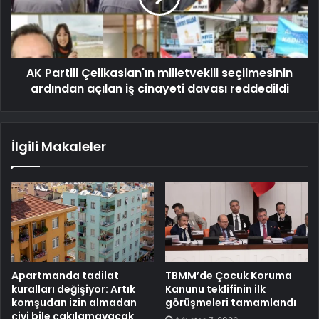
AK Partili Çelikaslan'ın milletvekili seçilmesinin
ardından açılan iş cinayeti davası reddedildi
İlgili Makaleler
Apartmanda tadilat
TBMM’de Çocuk Koruma
kuralları değişiyor: Artık
Kanunu teklifinin ilk
komşudan izin almadan
görüşmeleri tamamlandı
çivi bile çakılamayacak