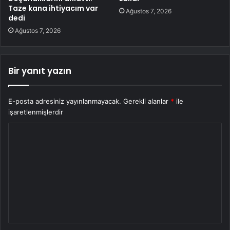
Taze kana ihtiyacım var
Ağustos 7, 2026
dedi
Ağustos 7, 2026
Bir yanıt yazın
E-posta adresiniz yayınlanmayacak.
Gerekli alanlar
*
ile
işaretlenmişlerdir
Y
o
r
u
m
*