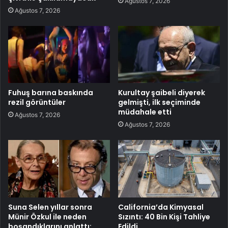
Ağustos 7, 2026
Ağustos 7, 2026
Fuhuş barına baskında
Kurultay şaibeli diyerek
rezil görüntüler
gelmişti, ilk seçiminde
müdahale etti
Ağustos 7, 2026
Ağustos 7, 2026
Suna Selen yıllar sonra
California’da Kimyasal
Münir Özkul ile neden
Sızıntı: 40 Bin Kişi Tahliye
boşandıklarını anlattı:
Edildi