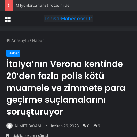
Milyonlarca turist rotasını değiştirdi: Herkes bu 3 ülkeye gidiyor
Menü
Anasayfa
/
Haber
Haber
İtalya’nın Verona kentinde
20’den fazla polis kötü
muamele ve zimmete para
geçirme suçlamalarını
soruşturuyor
AHMET BAYAM
Haziran 26, 2023
0
6
1 dakika okuma süresi