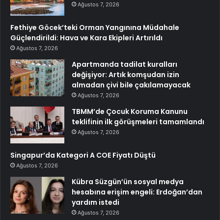
Ağustos 7, 2026
Fethiye Göcek’teki Orman Yangınına Müdahale
Güçlendirildi: Hava ve Kara Ekipleri Artırıldı
Ağustos 7, 2026
Apartmanda tadilat kuralları
değişiyor: Artık komşudan izin
almadan çivi bile çakılamayacak
Ağustos 7, 2026
TBMM’de Çocuk Koruma Kanunu
teklifinin ilk görüşmeleri tamamlandı
Ağustos 7, 2026
Singapur’da Kategori A COE Fiyatı Düştü
Ağustos 7, 2026
Kübra Süzgün’ün sosyal medya
hesabına erişim engeli: Erdoğan’dan
yardım istedi
Ağustos 7, 2026