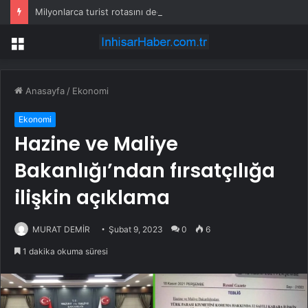
Milyonlarca turist rotasını değiştirdi: Herkes bu 3 ülkeye gidiyor
Menü
Anasayfa
/
Ekonomi
Ekonomi
Hazine ve Maliye
Bakanlığı’ndan fırsatçılığa
ilişkin açıklama
MURAT DEMİR
Şubat 9, 2023
0
6
1 dakika okuma süresi