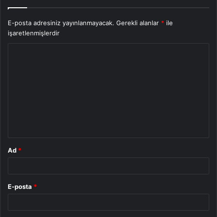
E-posta adresiniz yayınlanmayacak.
Gerekli alanlar
*
ile
işaretlenmişlerdir
Y
o
r
u
m
*
Ad
*
E-posta
*