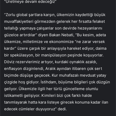
“Üretmeye devam edeceğiz”
“Zorlu global şartlara karşın, ülkemizin kaydettiği büyük
muvaffakiyetleri görmezden gelerek her fırsatta felaket
tellallığı yapmaya çalışanlar son devirde hezeyanlarını
güzelce artırdılar” diyen Bakan Nebati, “Bu kesim, adeta
ülkemize, milletimize ve ekonomimize “ne zarar versek
kardır” üzere çarpık bir anlayışıyla hareket ediyor, daima
bir spekülasyon, bir manipülasyon peşinde koşuyorlar.
Döviz rezervlerimiz artıyor, kurdaki oynaklık azaldı,
enflasyon dizginlendi, Aralık ayından itibaren çok sert
biçimde düşüşe geçecek. Kur muhafazalı mevduat yatay
çizgide hoş gidiyor. İstihdam, büyüme bilgileri çok düzgün
geliyor. Ülkemizle ilgili her türlü güncelleme olumlu
istikametli gelişiyor. Kimileri bizi çok farklı halde
tanımlayarak hatta kara listeye girecek konuma kadar ilan
edecek cümleler duyuyoruz” dedi.