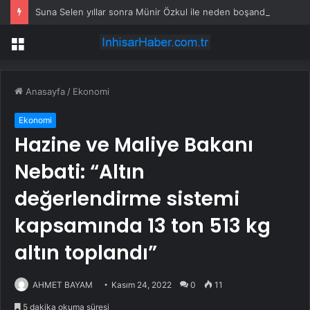
Suna Selen yıllar sonra Münir Özkul ile neden boşandıklarını anlattı: Taze kana ihtiyacım var dedi
Menü
Anasayfa
/
Ekonomi
Ekonomi
Hazine ve Maliye Bakanı
Nebati: “Altın
değerlendirme sistemi
kapsamında 13 ton 513 kg
altın toplandı”
AHMET BAYAM
Kasım 24, 2022
0
11
5 dakika okuma süresi