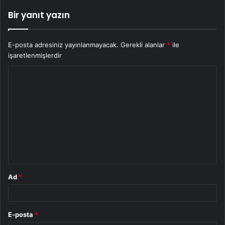
Bir yanıt yazın
E-posta adresiniz yayınlanmayacak.
Gerekli alanlar
*
ile
işaretlenmişlerdir
Y
o
r
u
m
*
Ad
*
E-posta
*