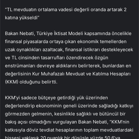
“TL mevduatın ortalama vadesi değerli oranda artarak 2
katına yükseldi”
Bakan Nebati, Türkiye İktisat Modeli kapsamında öncelikle
finansal piyasalarda ortaya çıkan ekonomik temellerden
uzak oynaklıkları azaltacak, finansal istikrarı destekleyecek
ve TL cinsinden tasarrufları özendirecek özgün
enstrümanları devreye aldıklarını belirterek, bunlardan en
değerlisinin Kur Muhafazalı Mevduat ve Katılma Hesapları
(KKM) olduğunu belirtti.
KKM’yi sadece bütçeye getirdiği yük üzerinden
değerlendirip ekonominin geneli üzerinde sağladığı katkıyı
görmezden gelmenin, kesinlikle sağlıklı ve bütüncül bir
bakış açısı olmadığını vurgulayan Bakan Nebati, “KKM’nin
katkısıyla döviz tevdiat hesaplarının toplam mevduatlardaki
hissesi yaklaşık 20 puanlık bir düşüşle yüzde 50,6’ya