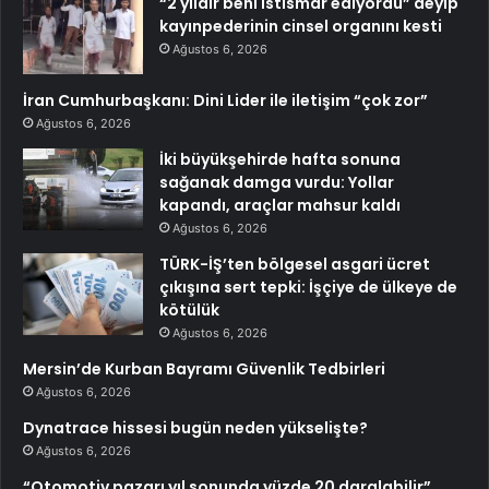
“2 yıldır beni istismar ediyordu” deyip
kayınpederinin cinsel organını kesti
Ağustos 6, 2026
İran Cumhurbaşkanı: Dini Lider ile iletişim “çok zor”
Ağustos 6, 2026
İki büyükşehirde hafta sonuna
sağanak damga vurdu: Yollar
kapandı, araçlar mahsur kaldı
Ağustos 6, 2026
TÜRK-İŞ’ten bölgesel asgari ücret
çıkışına sert tepki: İşçiye de ülkeye de
kötülük
Ağustos 6, 2026
Mersin’de Kurban Bayramı Güvenlik Tedbirleri
Ağustos 6, 2026
Dynatrace hissesi bugün neden yükselişte?
Ağustos 6, 2026
“Otomotiv pazarı yıl sonunda yüzde 20 daralabilir”