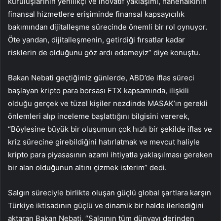
kuruluşlarının yenilikçi ve inovatif yaklaşımı, hanehalkının
finansal hizmetlere erişiminde finansal kapsayıcılık
bakımından dijitalleşme sürecinde önemli bir rol oynuyor.
Öte yandan, dijitalleşmenin, getirdiği fırsatlar kadar
risklerin de olduğunu göz ardı edemeyiz” diye konuştu.
Bakan Nebati geçtiğimiz günlerde, ABD’de iflas süreci
başlayan kripto para borsası FTX kapsamında, ilişkili
olduğu gerçek ve tüzel kişiler nezdinde MASAK’ın gerekli
önlemleri alıp inceleme başlattığını bilgisini vererek,
“Böylesine büyük bir oluşumun çok hızlı bir şekilde iflas ve
kriz sürecine girebildiğini hatırlatmak ve mevcut haliyle
kripto para piyasasının azami ihtiyatla yaklaşılması gereken
bir alan olduğunun altını çizmek isterim” dedi.
Salgın süreciyle birlikte oluşan güçlü global şartlara karşın
Türkiye iktisadının güçlü ve dinamik bir halde ilerlediğini
aktaran Bakan Nebati, “Salgının tüm dünyayı derinden