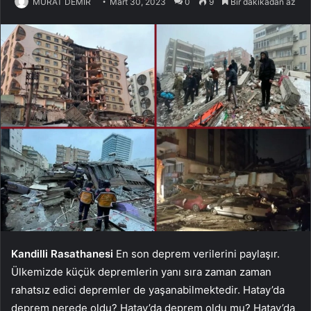
MURAT DEMİR
Mart 30, 2023
0
9
Bir dakikadan az
Kandilli Rasathanesi
En son deprem verilerini paylaşır.
Ülkemizde küçük depremlerin yanı sıra zaman zaman
rahatsız edici depremler de yaşanabilmektedir. Hatay’da
deprem nerede oldu? Hatay’da deprem oldu mu? Hatay’da