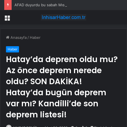
AFAD duyurdu bu sabah Mısır sallandı
Menü
Anasayfa
/
Haber
Haber
Hatay’da deprem oldu mu?
Az önce deprem nerede
oldu? SON DAKİKA!
Hatay’da bugün deprem
var mı? Kandilli’de son
deprem listesi!