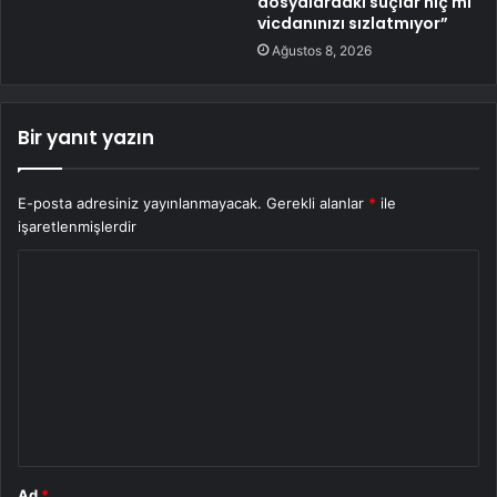
dosyalardaki suçlar hiç mi
vicdanınızı sızlatmıyor”
Ağustos 8, 2026
Bir yanıt yazın
E-posta adresiniz yayınlanmayacak.
Gerekli alanlar
*
ile
işaretlenmişlerdir
Y
o
r
u
m
*
Ad
*