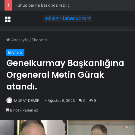
Fuhuş barına baskında rezil görüntüler
Menü
Anasayfa
/
Ekonomi
Ekonomi
Genelkurmay Başkanlığına
Orgeneral Metin Gürak
atandı.
MURAT DEMİR
Ağustos 6, 2023
0
9
Bir dakikadan az