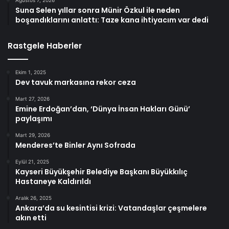
Ağustos 7, 2026
Suna Selen yıllar sonra Münir Özkul ile neden
boşandıklarını anlattı: Taze kana ihtiyacım var dedi
Rastgele Haberler
Ekim 1, 2025
Dev tavuk markasına rekor ceza
Mart 27, 2026
Emine Erdoğan’dan, ‘Dünya İnsan Hakları Günü’
paylaşımı
Mart 29, 2026
Menderes’te Binler Aynı Sofrada
Eylül 21, 2025
Kayseri Büyükşehir Belediye Başkanı Büyükkılıç
Hastaneye Kaldırıldı
Aralık 26, 2025
Ankara’da su kesintisi krizi: Vatandaşlar çeşmelere
akın etti