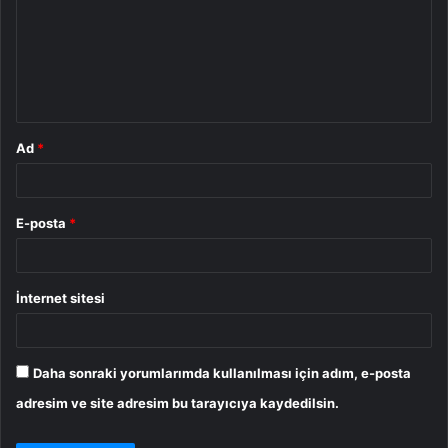
r
u
m
*
Ad
*
E-posta
*
İnternet sitesi
Daha sonraki yorumlarımda kullanılması için adım, e-posta
adresim ve site adresim bu tarayıcıya kaydedilsin.