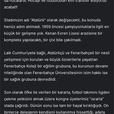
da hocalardı. Hocayı ve futbolcuları kim transfer ediyordu
acaba!!!
Stadımızın adı “Atatürk” olarak değişecekti, bu konuda
henüz adım atılmadı. 1959 öncesi şampiyonluklarla ilgili en
küçük bir gelişme yok. Kenan Evren Lisesi arazisine bir
kompleks yapılacaktı, bir çivi bile çakılmadı.
Laik Cumhuriyete bağlı, Atatürkçü ve Fenerbahçeli bir nesil
yetişmesi için kurulan ve büyük özverilerle yaşatılan
Fenerbahçe Koleji bir eğitim grubuna, bu kurumun devamı
niteliğinde olan Fenerbahçe Üniversitesinin isim hakkı ise
bir sağlık grubuna devredildi.
Son olarak öfke ile verilen bir kararla, futbol takımını ligden
çekme yetkisini almak üzere kongre üyelerimiz “ısrarla”
stada çağrıldı. Günün sonu ise tam bir hayal kırıklığıydı. On
binlerce delegenin kendisini kullanılmış hissettiği, adeta