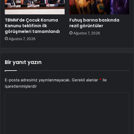
TBMM’de Çocuk Koruma
Fuhuş barına baskında
Kanunu teklifinin ilk
rezil görüntüler
görüşmeleri tamamlandı
Ağustos 7, 2026
Ağustos 7, 2026
Bir yanıt yazın
E-posta adresiniz yayınlanmayacak.
Gerekli alanlar
*
ile
işaretlenmişlerdir
Y
o
r
u
m