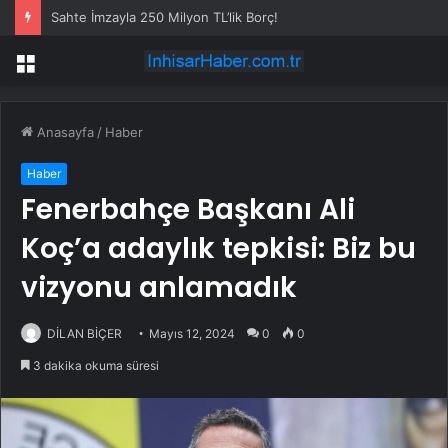
Sahte İmzayla 250 Milyon TL’lik Borç!
Menü
Anasayfa
/
Haber
Haber
Fenerbahçe Başkanı Ali
Koç’a adaylık tepkisi: Biz bu
vizyonu anlamadık
DİLAN BİÇER
Mayıs 12, 2024
0
0
3 dakika okuma süresi