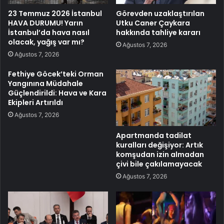
23 Temmuz 2026 İstanbul
Görevden uzaklaştırılan
HAVA DURUMU! Yarın
Utku Caner Çaykara
İstanbul’da hava nasıl
hakkında tahliye kararı
olacak, yağış var mı?
Ağustos 7, 2026
Ağustos 7, 2026
Fethiye Göcek’teki Orman
Yangınına Müdahale
Güçlendirildi: Hava ve Kara
Ekipleri Artırıldı
Ağustos 7, 2026
Apartmanda tadilat
kuralları değişiyor: Artık
komşudan izin almadan
çivi bile çakılamayacak
Ağustos 7, 2026