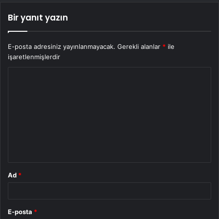
Bir yanıt yazın
E-posta adresiniz yayınlanmayacak.
Gerekli alanlar
*
ile
işaretlenmişlerdir
Y
o
r
u
m
*
Ad
*
E-posta
*