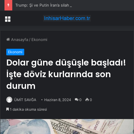
Trump: Şi ve Putin İran’a silah satmayacaklarını söyledi
Menü
Anasayfa
/
Ekonomi
Ekonomi
Dolar güne düşüşle başladı!
İşte döviz kurlarında son
durum
ÜMİT SAVĞA
Haziran 8, 2024
0
0
1 dakika okuma süresi