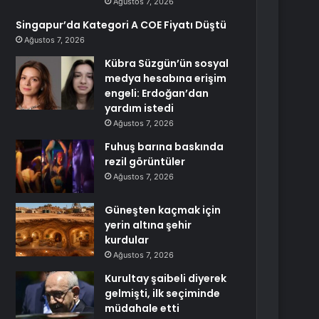
Ağustos 7, 2026
Singapur’da Kategori A COE Fiyatı Düştü
Ağustos 7, 2026
Kübra Süzgün’ün sosyal
medya hesabına erişim
engeli: Erdoğan’dan
yardım istedi
Ağustos 7, 2026
Fuhuş barına baskında
rezil görüntüler
Ağustos 7, 2026
Güneşten kaçmak için
yerin altına şehir
kurdular
Ağustos 7, 2026
Kurultay şaibeli diyerek
gelmişti, ilk seçiminde
müdahale etti