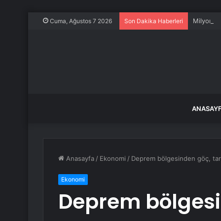
Milyonlar
Cuma, Ağustos 7 2026
Son Dakika Haberleri
ANASAY
Anasayfa
/
Ekonomi
/
Deprem bölgesinden göç, tarım
Ekonomi
Deprem bölgesi