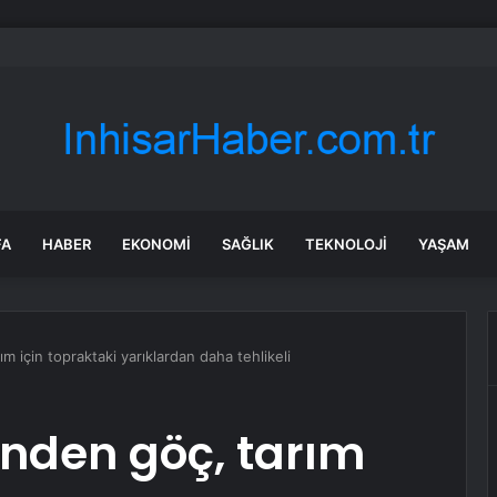
ca turist rotasını değiştirdi: Herkes bu 3 ülkeye gidiyor
FA
HABER
EKONOMI
SAĞLIK
TEKNOLOJI
YAŞAM
 için topraktaki yarıklardan daha tehlikeli
nden göç, tarım