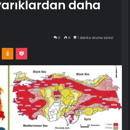
 yarıklardan daha
0
6
1 dakika okuma süresi
VKontakte
Odnoklassniki
Pocket