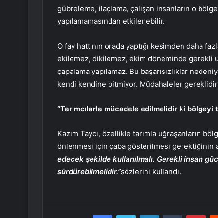
gübreleme, ilaçlama, çalışan insanların o bölg
yapılamamasından etkilenebilir.
O fay hattının orada yaptığı kesimden daha fazl
ekilemez, dikilemez, ekim döneminde gerekli 
çapalama yapılamaz. Bu başarısızlıklar nedeniy
kendi kendine bitmiyor. Müdahaleler gereklidir
“Tarımcılarla mücadele edilmelidir ki bölgeyi 
Kazım Taycı, özellikle tarımla uğraşanların bö
önlenmesi için çaba gösterilmesi gerektiğinin al
edecek şekilde kullanılmalı. Gerekli insan güc
sürdürebilmelidir.”
sözlerini kullandı.
Facebook
Twitter
LinkedIn
Tumblr
Pint