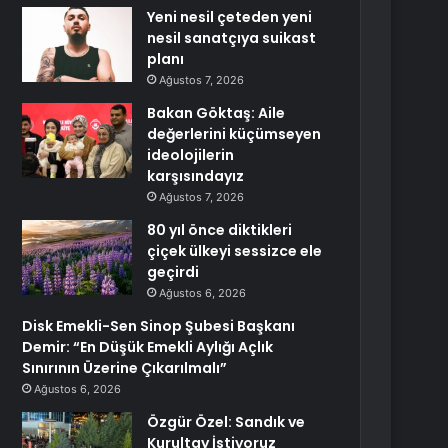
Yeni nesil çeteden yeni
nesil sanatçıya suikast
planı
Ağustos 7, 2026
Bakan Göktaş: Aile
değerlerini küçümseyen
ideolojilerin
karşısındayız
Ağustos 7, 2026
80 yıl önce diktikleri
çiçek ülkeyi sessizce ele
geçirdi
Ağustos 6, 2026
Disk Emekli-Sen Sinop Şubesi Başkanı
Demir: “En Düşük Emekli Aylığı Açlık
Sınırının Üzerine Çıkarılmalı”
Ağustos 6, 2026
Özgür Özel: Sandık ve
Kurultay İstiyoruz