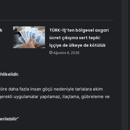
ok
TÜRK-İŞ’ten bölgesel asgari
ücret çıkışına sert tepki:
İşçiye de ülkeye de kötülük
Ağustos 6, 2026
likelidir.
öre daha fazla insan göçü nedeniyle tarlalara ekim
erekli uygulamalar yapılamaz, ilaçlama, gübreleme ve
rilebilir”