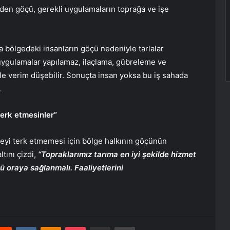
eden göçü, gerekli uygulamaların toprağa ve işe
a bölgedeki insanların göçü nedeniyle tarlalar
uygulamalar yapılamaz, ilaçlama, gübreleme ve
le verim düşebilir. Sonuçta insan yoksa bu iş sahada
.
terk etmesinler”
lgeyi terk etmemesi için bölge halkının göçünün
tını çizdi,
“Topraklarımız tarıma en iyi şekilde hizmet
ü oraya sağlanmalı. Faaliyetlerini
erest
Reddit
VKontakte
Odnoklassniki
Pocket
E-Posta ile paylaş
Yazdır