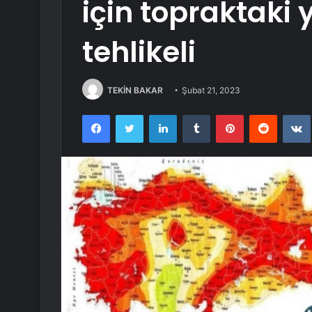
için topraktaki
tehlikeli
TEKİN BAKAR
Şubat 21, 2023
Facebook
Twitter
LinkedIn
Tumblr
Pinterest
Reddit