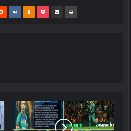
erest
Reddit
VKontakte
Odnoklassniki
Pocket
E-Posta ile paylaş
Yazdır