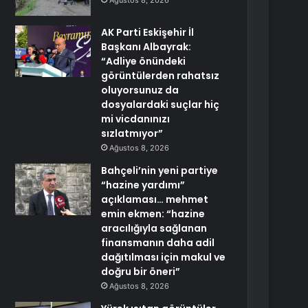
Ağustos 8, 2026
AK Parti Eskişehir İl
Başkanı Albayrak:
“Adliye önündeki
görüntülerden rahatsız
oluyorsunuz da
dosyalardaki suçlar hiç
mi vicdanınızı
sızlatmıyor”
Ağustos 8, 2026
Bahçeli’nin yeni partiye
“hazine yardımı”
açıklaması… mehmet
emin ekmen: “hazine
aracılığıyla sağlanan
finansmanın daha adil
dağıtılması için makul ve
doğru bir öneri”
Ağustos 8, 2026