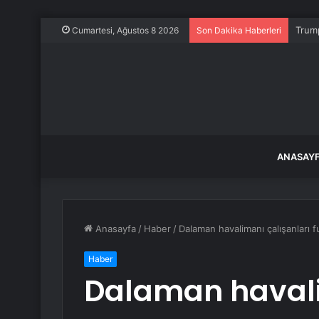
Trump
Cumartesi, Ağustos 8 2026
Son Dakika Haberleri
ANASAY
Anasayfa
/
Haber
/
Dalaman havalimanı çalışanları 
Haber
Dalaman havali