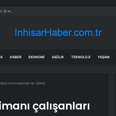
: Şi ve Putin İran’a silah satmayacaklarını söyledi
FA
HABER
EKONOMI
SAĞLIK
TEKNOLOJI
YAŞAM
futbol turnuvasında ter döktü
manı çalışanları