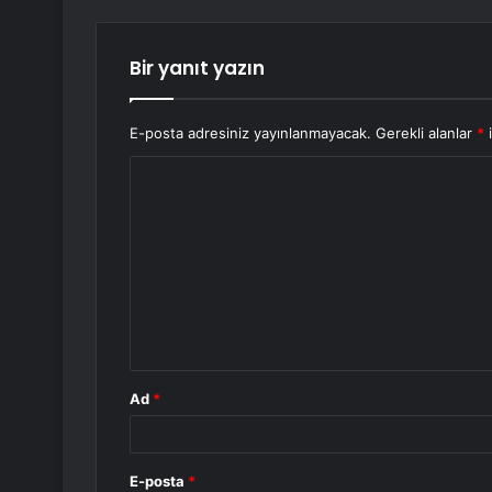
Bir yanıt yazın
E-posta adresiniz yayınlanmayacak.
Gerekli alanlar
*
i
Y
o
r
u
m
*
Ad
*
E-posta
*