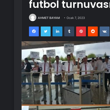
futbol turnuvas
AHMET BAYAM
Ocak 7, 2023
Facebook
Twitter
LinkedIn
Tumblr
Pinterest
Reddit