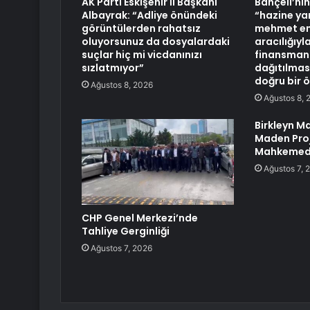
AK Parti Eskişehir İl Başkanı
Bahçeli’nin
Albayrak: “Adliye önündeki
“hazine ya
görüntülerden rahatsız
mehmet em
oluyorsunuz da dosyalardaki
aracılığıy
suçlar hiç mi vicdanınızı
finansmanı
sızlatmıyor”
dağıtılması
doğru bir ö
Ağustos 8, 2026
Ağustos 8, 
Birkleyn M
Maden Pro
Mahkemed
Ağustos 7, 
CHP Genel Merkezi’nde
Tahliye Gerginliği
Ağustos 7, 2026