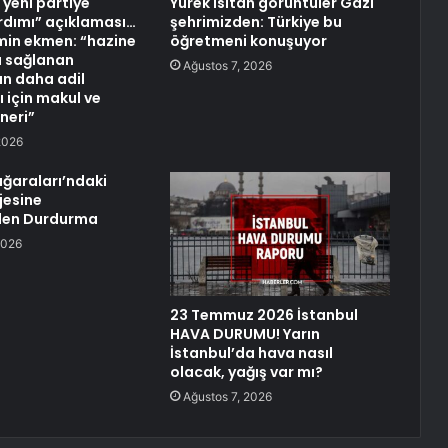
 yeni partiye
Yürek ısıtan görüntüler Gazi
rdımı” açıklaması…
şehrimizden: Türkiye bu
in ekmen: “hazine
öğretmeni konuşuyor
la sağlanan
Ağustos 7, 2026
n daha adil
 için makul ve
neri”
2026
ağaraları’ndaki
jesine
en Durdurma
2026
23 Temmuz 2026 İstanbul
HAVA DURUMU! Yarın
İstanbul’da hava nasıl
olacak, yağış var mı?
Ağustos 7, 2026