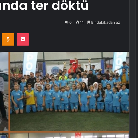
ında ter döktü
0
11
Bir dakikadan az
VKontakte
Odnoklassniki
Pocket