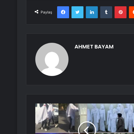
Facebook
Twitter
LinkedIn
Tumblr
Pint
Paylaş
AHMET BAYAM