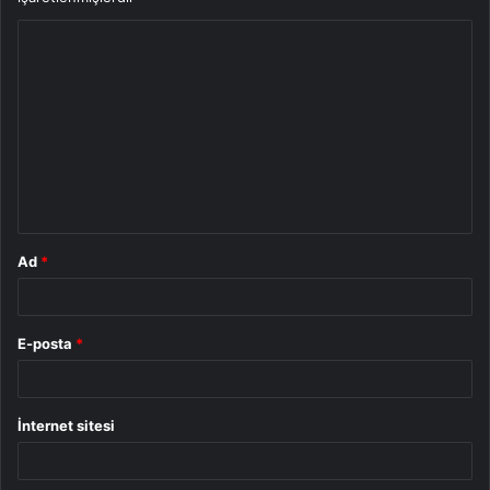
Y
o
r
u
m
*
Ad
*
E-posta
*
İnternet sitesi