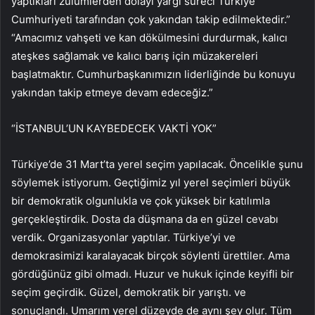
yaptıkları zulümlerden dolayı yargı süreci Türkiye
Cumhuriyeti tarafından çok yakından takip edilmektedir.”
“Amacımız vahşeti ve kan dökülmesini durdurmak, kalıcı
ateşkes sağlamak ve kalıcı barış için müzakereleri
başlatmaktır. Cumhurbaşkanımızın liderliğinde bu konuyu
yakından takip etmeye devam edeceğiz.”
“İSTANBUL’UN KAYBEDECEK VAKTİ YOK”
Türkiye’de 31 Mart’ta yerel seçim yapılacak. Öncelikle şunu
söylemek istiyorum. Geçtiğimiz yıl yerel seçimleri büyük
bir demokratik olgunlukla ve çok yüksek bir katılımla
gerçekleştirdik. Dosta da düşmana da en güzel cevabı
verdik. Organizasyonlar yaptılar. Türkiye’yi ve
demokrasimizi karalayacak birçok söylenti ürettiler. Ama
gördüğünüz gibi olmadı. Huzur ve hukuk içinde keyifli bir
seçim geçirdik. Güzel, demokratik bir yarıştı. ve
sonuçlandı. Umarım yerel düzeyde de aynı şey olur. Tüm