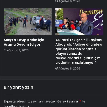
Ağustos 8, 2026
Muş’ta Kayıp Kadın İçin
AK Parti Eskişehir İl Başkanı
Arama Devam Ediyor
Albayrak: “Adliye önündeki
görüntülerden rahatsız
Ağustos 8, 2026
oluyorsunuz da
dosyalardaki suçlar hiç mi
vicdanınızı sızlatmıyor”
Ağustos 8, 2026
Bir yanıt yazın
E-posta adresiniz yayınlanmayacak.
Gerekli alanlar
*
ile
işaretlenmişlerdir