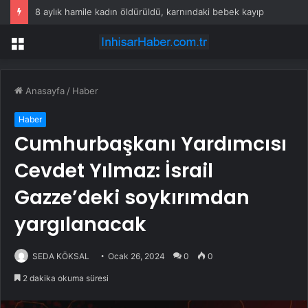
8 aylık hamile kadın öldürüldü, karnındaki bebek kayıp
Menü
Anasayfa
/
Haber
Haber
Cumhurbaşkanı Yardımcısı
Cevdet Yılmaz: İsrail
Gazze’deki soykırımdan
yargılanacak
SEDA KÖKSAL
Ocak 26, 2024
0
0
2 dakika okuma süresi