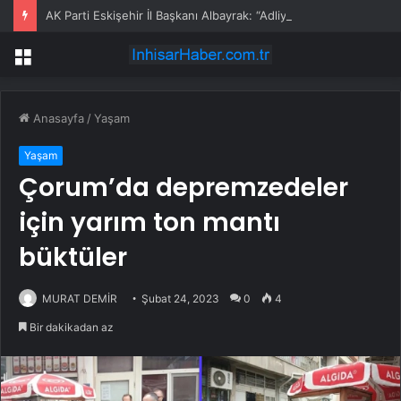
AK Parti Eskişehir İl Başkanı Albayrak: “Adliye önündeki görüntülerden rahatsız oluyorsunuz da dosyalardaki suçlar hiç mi vicdanınızı sızlatmıyor”
Menü
Anasayfa
/
Yaşam
Yaşam
Çorum’da depremzedeler
için yarım ton mantı
büktüler
MURAT DEMİR
Şubat 24, 2023
0
4
Bir dakikadan az