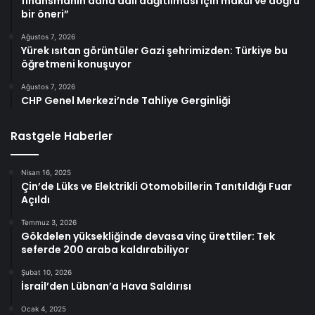
finansmanın daha adil dağıtılması için makul ve doğru
bir öneri”
Ağustos 7, 2026
Yürek ısıtan görüntüler Gazi şehrimizden: Türkiye bu
öğretmeni konuşuyor
Ağustos 7, 2026
CHP Genel Merkezi’nde Tahliye Gerginliği
Rastgele Haberler
Nisan 16, 2025
Çin’de Lüks ve Elektrikli Otomobillerin Tanıtıldığı Fuar
Açıldı
Temmuz 3, 2026
Gökdelen yüksekliğinde devasa vinç ürettiler: Tek
seferde 200 araba kaldırabiliyor
Şubat 10, 2026
İsrail’den Lübnan’a Hava Saldırısı
Ocak 4, 2025