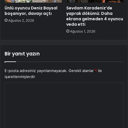
Ünlü oyuncu Deniz Baysal
Sevdam Karadeniz’de
boşanıyor, davayı açtı
yaprak dökümü: Daha
ekrana gelmeden 4 oyuncu
Ağustos 2, 2026
veda etti
Ağustos 1, 2026
Bir yanıt yazın
E-posta adresiniz yayınlanmayacak.
Gerekli alanlar
*
ile
işaretlenmişlerdir
Y
o
r
u
m