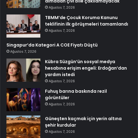
almadan çivi bile çakılamayacak
Ağustos 7, 2026
TBMM’de Çocuk Koruma Kanunu
teklifinin ilk görüşmeleri tamamlandı
Ağustos 7, 2026
Singapur’da Kategori A COE Fiyatı Düştü
Ağustos 7, 2026
Kübra Süzgün’ün sosyal medya
hesabına erişim engeli: Erdoğan’dan
yardım istedi
Ağustos 7, 2026
Fuhuş barına baskında rezil
görüntüler
Ağustos 7, 2026
Güneşten kaçmak için yerin altına
şehir kurdular
Ağustos 7, 2026