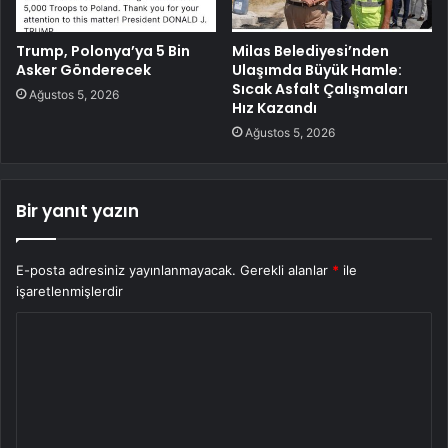
Trump, Polonya’ya 5 Bin
Milas Belediyesi’nden
Asker Gönderecek
Ulaşımda Büyük Hamle:
Sıcak Asfalt Çalışmaları
Ağustos 5, 2026
Hız Kazandı
Ağustos 5, 2026
Bir yanıt yazın
E-posta adresiniz yayınlanmayacak.
Gerekli alanlar
*
ile
işaretlenmişlerdir
Y
o
r
u
m