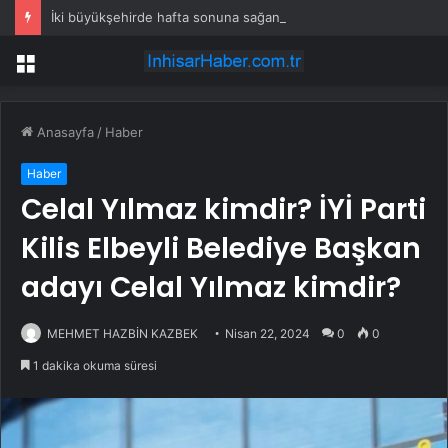
İki büyükşehirde hafta sonuna sağanak damga vurdu: Yollar kapandı, araçlar mahsur kaldı
Menü
Anasayfa
/
Haber
Haber
Celal Yılmaz kimdir? İYİ Parti
Kilis Elbeyli Belediye Başkan
adayı Celal Yılmaz kimdir?
MEHMET HAZBİN KAZBEK
Nisan 22, 2024
0
0
1 dakika okuma süresi