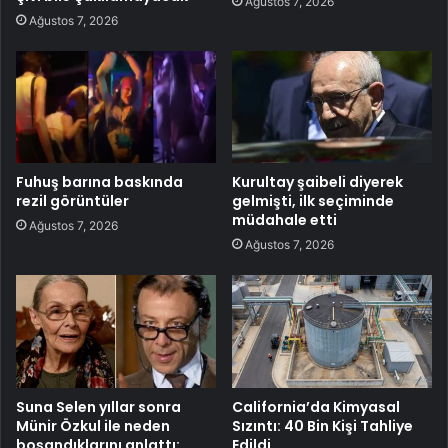
Ağustos 7, 2026
Ağustos 7, 2026
Fuhuş barına baskında
Kurultay şaibeli diyerek
rezil görüntüler
gelmişti, ilk seçiminde
müdahale etti
Ağustos 7, 2026
Ağustos 7, 2026
Suna Selen yıllar sonra
California’da Kimyasal
Münir Özkul ile neden
Sızıntı: 40 Bin Kişi Tahliye
boşandıklarını anlattı:
Edildi