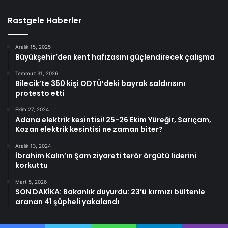
Rastgele Haberler
Aralık 15, 2025
Büyükşehir’den kent hafızasını güçlendirecek çalışma
Temmuz 31, 2026
Bilecik’te 350 kişi ODTÜ’deki bayrak saldırısını
protesto etti
Ekim 27, 2024
Adana elektrik kesintisi! 25-26 Ekim Yüreğir, Sarıçam,
Kozan elektrik kesintisi ne zaman biter?
Aralık 13, 2024
İbrahim Kalın’ın Şam ziyareti terör örgütü liderini
korkuttu
Mart 5, 2026
SON DAKİKA: Bakanlık duyurdu: 23’ü kırmızı bültenle
aranan 41 şüpheli yakalandı