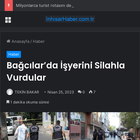
Milyonlarca turist rotasını değiştirdi: Herkes bu 3 ülkeye gidiyor
Menü
Anasayfa
/
Haber
Haber
Bağcılar’da İşyerini Silahla
Vurdular
TEKİN BAKAR
Nisan 25, 2023
0
7
1 dakika okuma süresi