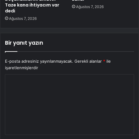
Taze kana ihtiyacım var
Ağustos 7, 2026
dedi
Ağustos 7, 2026
Bir yanıt yazın
E-posta adresiniz yayınlanmayacak.
Gerekli alanlar
*
ile
işaretlenmişlerdir
Y
o
r
u
m
*