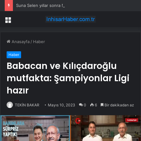
Suna Selen yıllar sonra Münir Özkul ile neden boşandıklarını anlattı: Taze kana ihtiyacım var dedi
Menü
Anasayfa
/
Haber
Haber
Babacan ve Kılıçdaroğlu
mutfakta: Şampiyonlar Ligi
hazır
TEKİN BAKAR
Mayıs 10, 2023
0
6
Bir dakikadan az