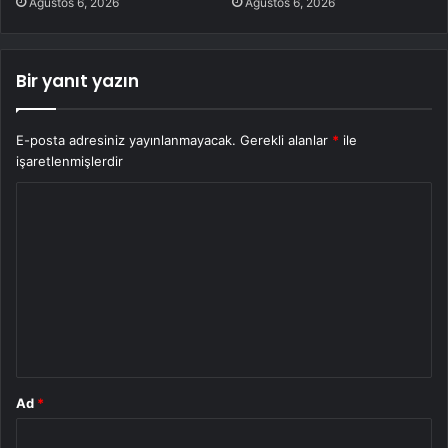
Ağustos 6, 2026
Ağustos 6, 2026
Bir yanıt yazın
E-posta adresiniz yayınlanmayacak.
Gerekli alanlar
*
ile
işaretlenmişlerdir
Y
o
r
u
m
*
Ad
*