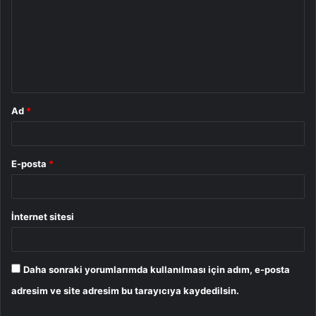
r
u
m
*
Ad
*
E-posta
*
İnternet sitesi
Daha sonraki yorumlarımda kullanılması için adım, e-posta
adresim ve site adresim bu tarayıcıya kaydedilsin.