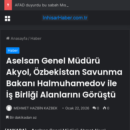
AFAD duyurdu bu sabah Mısır sallandı
Menü
Anasayfa
/
Haber
Haber
Aselsan Genel Müdürü
Akyol, Özbekistan Savunma
Bakanı Halmuhamedov ile
İş Birliği Alanlarını Görüştü
MEHMET HAZBİN KAZBEK
Ocak 22, 2026
0
0
Bir dakikadan az