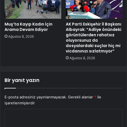
Muş’ta Kayıp Kadın İçin
AK Parti Eskişehir İl Başkanı
Arama Devam Ediyor
Albayrak: “Adliye önündeki
görüntülerden rahatsız
Ağustos 8, 2026
oluyorsunuz da
dosyalardaki suçlar hiç mi
vicdanınızı sızlatmıyor”
Ağustos 8, 2026
Bir yanıt yazın
E-posta adresiniz yayınlanmayacak.
Gerekli alanlar
*
ile
işaretlenmişlerdir
Y
o