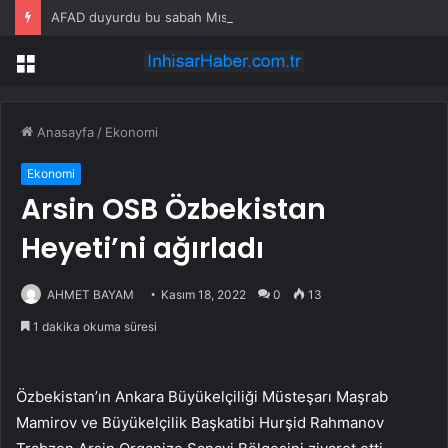
AFAD duyurdu bu sabah Mısır sallandı
Menü
Anasayfa
/
Ekonomi
Ekonomi
Arsin OSB Özbekistan
Heyeti’ni ağırladı
AHMET BAYAM
Kasım 18, 2022
0
13
1 dakika okuma süresi
Özbekistan’ın Ankara Büyükelçiliği Müsteşarı Maşrab
Mamirov ve Büyükelçilik Başkatibi Hurşid Rahmanov