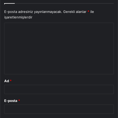
E-posta adresiniz yayınlanmayacak.
Gerekli alanlar
*
ile
işaretlenmişlerdir
Y
o
r
u
m
*
Ad
*
E-posta
*