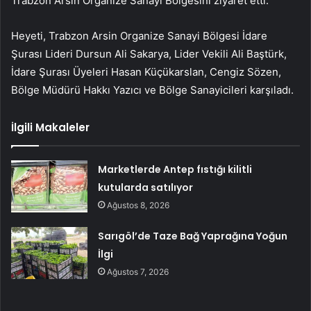
Trabzon Arsin Organize Sanayi Bölgesini ziyaret etti.
Heyeti, Trabzon Arsin Organize Sanayi Bölgesi İdare
Şurası Lideri Dursun Ali Sakarya, Lider Vekili Ali Baştürk,
İdare Şurası Üyeleri Hasan Küçükarslan, Cengiz Sözen,
Bölge Müdürü Hakkı Yazıcı ve Bölge Sanayicileri karşıladı.
İlgili Makaleler
Marketlerde Antep fıstığı kilitli
kutularda satılıyor
Ağustos 8, 2026
Sarıgöl’de Taze Bağ Yaprağına Yoğun
İlgi
Ağustos 7, 2026