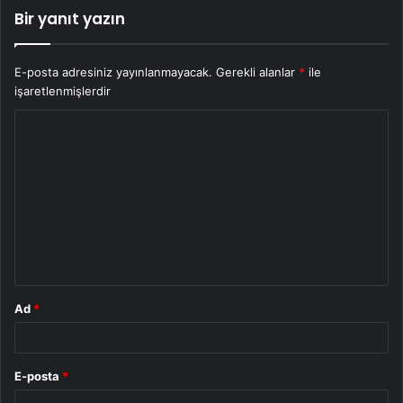
Bir yanıt yazın
E-posta adresiniz yayınlanmayacak.
Gerekli alanlar
*
ile
işaretlenmişlerdir
Y
o
r
u
m
*
Ad
*
E-posta
*