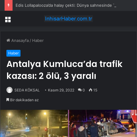
Edis Lollapalooza’da halay çekti: Dünya sahnesinde Türk rüzgarı
Menü
Anasayfa
/
Haber
Haber
Antalya Kumluca’da trafik
kazası: 2 ölü, 3 yaralı
SEDA KÖKSAL
Kasım 29, 2022
0
15
Bir dakikadan az