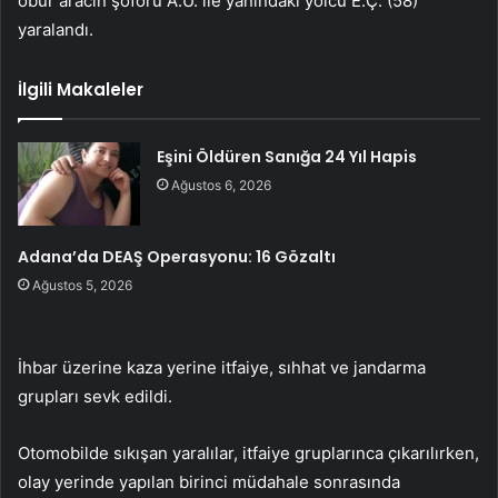
öbür aracın şoförü A.Ü. ile yanındaki yolcu E.Ç. (58)
yaralandı.
İlgili Makaleler
Eşini Öldüren Sanığa 24 Yıl Hapis
Ağustos 6, 2026
Adana’da DEAŞ Operasyonu: 16 Gözaltı
Ağustos 5, 2026
İhbar üzerine kaza yerine itfaiye, sıhhat ve jandarma
grupları sevk edildi.
Otomobilde sıkışan yaralılar, itfaiye gruplarınca çıkarılırken,
olay yerinde yapılan birinci müdahale sonrasında