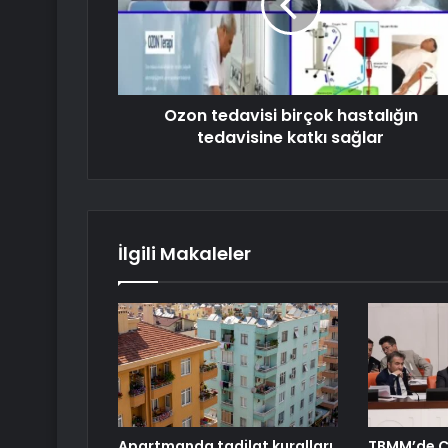
Ozon tedavisi birçok hastalığın
tedavisine katkı sağlar
İlgili Makaleler
Apartmanda tadilat kuralları
TBMM’de 