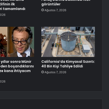
ifinin ilk
görüntüler
ri tamamlandı
Ağustos 7, 2026
2026
yıllar sonra Münir
California’da Kimyasal Sızıntı:
neden boşandıklarını
40 Bin Kişi Tahliye Edildi
aze kana ihtiyacım
Ağustos 7, 2026
2026