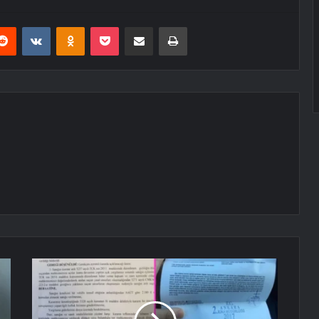
erest
Reddit
VKontakte
Odnoklassniki
Pocket
E-Posta ile paylaş
Yazdır