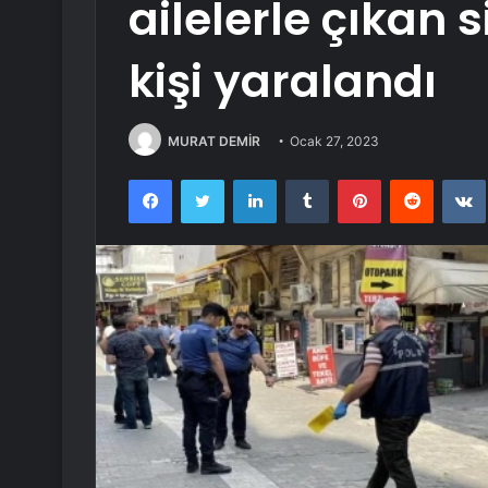
ailelerle çıkan 
kişi yaralandı
MURAT DEMİR
Ocak 27, 2023
Facebook
Twitter
LinkedIn
Tumblr
Pinterest
Reddit