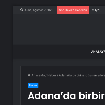
Milyonlar
Cuma, Ağustos 7 2026
Son Dakika Haberleri
ANASAY
Anasayfa
/
Haber
/
Adana’da birbirine düşman aileler
Haber
Adana’da birbi