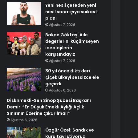
Yeni nesil çeteden yeni
nesil sanatçıya suikast
planı
Ağustos 7, 2026
Bakan Göktaş: Aile
değerlerini küçümseyen
ideolojilerin
karşısındayız
Ağustos 7, 2026
80 yıl önce diktikleri
çiçek ülkeyi sessizce ele
geçirdi
Ağustos 6, 2026
Disk Emekli-Sen Sinop Şubesi Başkanı
Demir: “En Düşük Emekli Aylığı Açlık
Sınırının Üzerine Çıkarılmalı”
Ağustos 6, 2026
Özgür Özel: Sandık ve
Kurultay İstiyoruz