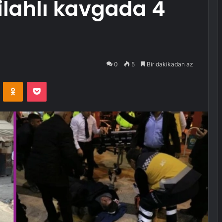
silahlı kavgada 4
0
5
Bir dakikadan az
VKontakte
Odnoklassniki
Pocket