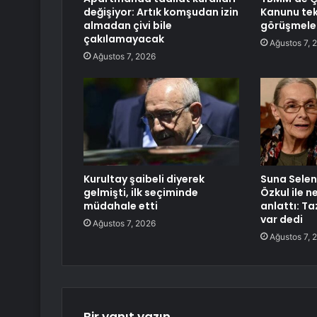
değişiyor: Artık komşudan izin
Kanunu tekl
almadan çivi bile
görüşmele
çakılamayacak
Ağustos 7, 
Ağustos 7, 2026
Kurultay şaibeli diyerek
Suna Selen 
gelmişti, ilk seçiminde
Özkul ile 
müdahale etti
anlattı: T
var dedi
Ağustos 7, 2026
Ağustos 7, 