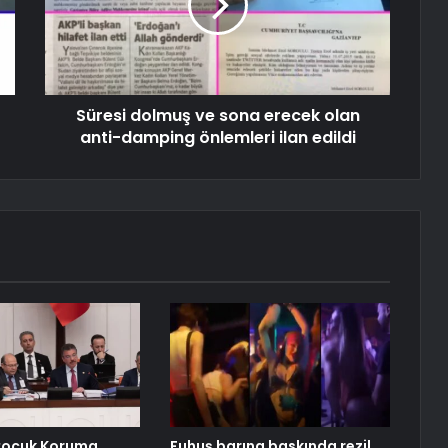
Süresi dolmuş ve sona erecek olan
anti-damping önlemleri ilan edildi
Çocuk Koruma
Fuhuş barına baskında rezil