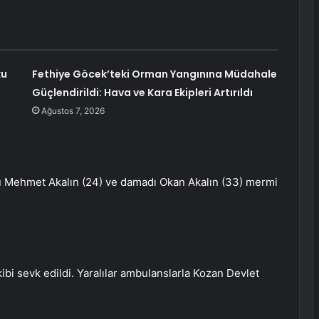
ku
Fethiye Göcek’teki Orman Yangınına Müdahale
Güçlendirildi: Hava ve Kara Ekipleri Artırıldı
Ağustos 7, 2026
lu Mehmet Akalın (24) ve damadı Okan Akalın (33) mermi
kibi sevk edildi. Yaralılar ambulanslarla Kozan Devlet