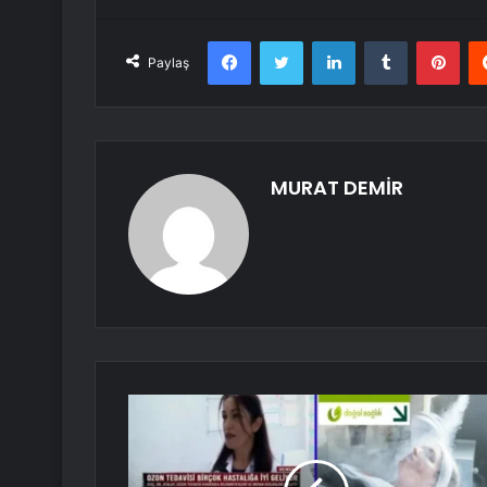
Facebook
Twitter
LinkedIn
Tumblr
Pint
Paylaş
MURAT DEMİR