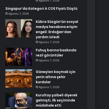
Ağustos 7, 2026
Singapur’da Kategori A COE Fiyatı Düştü
Ağustos 7, 2026
Kübra Süzgün’ün sosyal
medya hesabına erişim
engeli: Erdoğan’dan
yardım istedi
Ağustos 7, 2026
Fuhuş barına baskında
rezil görüntüler
Ağustos 7, 2026
Güneşten kaçmak için
yerin altına şehir
kurdular
Ağustos 7, 2026
Kurultay şaibeli diyerek
gelmişti, ilk seçiminde
müdahale etti