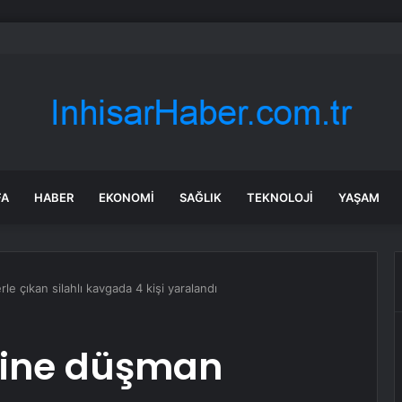
ca turist rotasını değiştirdi: Herkes bu 3 ülkeye gidiyor
FA
HABER
EKONOMI
SAĞLIK
TEKNOLOJI
YAŞAM
le çıkan silahlı kavgada 4 kişi yaralandı
rine düşman