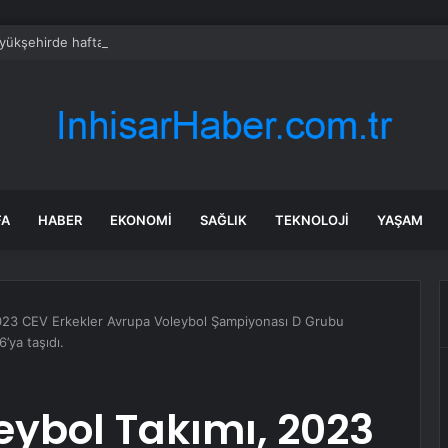
üyükşehirde hafta sonuna sağanak damga vurdu: Yollar kapandı, araçlar 
FA
HABER
EKONOMI
SAĞLIK
TEKNOLOJI
YAŞAM
 2023 CEV Erkekler Avrupa Voleybol Şampiyonası D Grubu
’ya taşıdı.
leybol Takımı, 2023