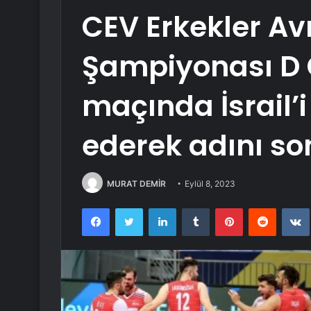
CEV Erkekler Av
Şampiyonası D 
maçında İsrail’
ederek adını son
MURAT DEMİR
Eylül 8, 2023
Facebook
Twitter
LinkedIn
Tumblr
Pinterest
Reddit