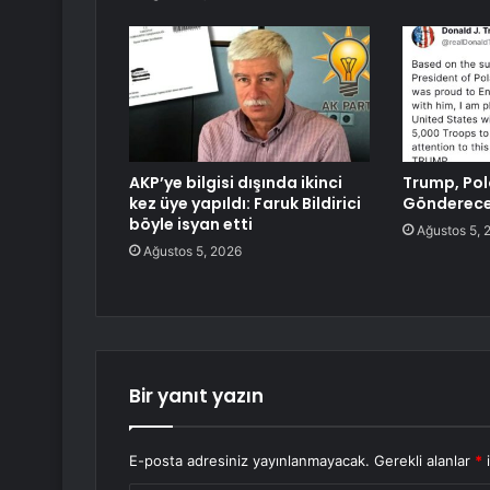
AKP’ye bilgisi dışında ikinci
Trump, Pol
kez üye yapıldı: Faruk Bildirici
Gönderec
böyle isyan etti
Ağustos 5, 
Ağustos 5, 2026
Bir yanıt yazın
E-posta adresiniz yayınlanmayacak.
Gerekli alanlar
*
i