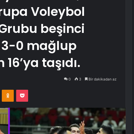
rupa Voleybol
Grubu beşinci
i 3-0 mağlup
 16’ya taşıdı.
0
3
Bir dakikadan az
VKontakte
Odnoklassniki
Pocket