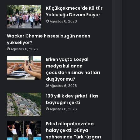
Küçükçekmece’de Kültür
Yolculuğu Devam Ediyor
Ağustos 6, 2026
Wacker Chemie hissesi bugün neden
yükseliyor?
Ağustos 6, 2026
Erken yaşta sosyal
medya kullanan
çocukların sınav notları
düşüyor mu?
Ağustos 6, 2026
139 yıllık dev şirket iflas
bayrağını çekti
Ağustos 6, 2026
Edis Lollapalooza’da
halay çekti: Dünya
sahnesinde Türk rüzgarı