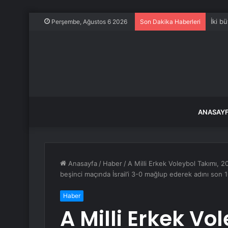
İki b
Perşembe, Ağustos 6 2026
Son Dakika Haberleri
ANASAY
Anasayfa
/
Haber
/
A Milli Erkek Voleybol Takımı,
beşinci maçında İsrail’i 3-0 mağlup ederek adını son 16
Haber
A Milli Erkek Vo