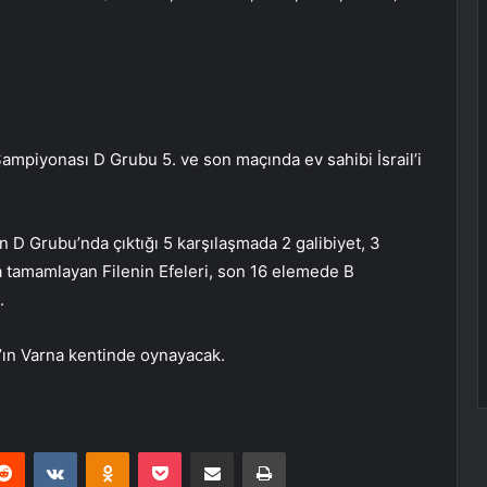
ampiyonası D Grubu 5. ve son maçında ev sahibi İsrail’i
n D Grubu’nda çıktığı 5 karşılaşmada 2 galibiyet, 3
a tamamlayan Filenin Efeleri, son 16 elemede B
.
n’ın Varna kentinde oynayacak.
erest
Reddit
VKontakte
Odnoklassniki
Pocket
E-Posta ile paylaş
Yazdır