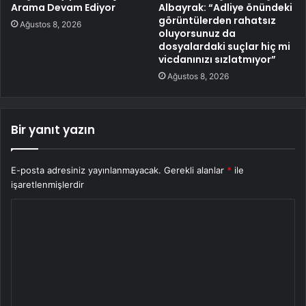
Arama Devam Ediyor
Albayrak: “Adliye önündeki
görüntülerden rahatsız
Ağustos 8, 2026
oluyorsunuz da
dosyalardaki suçlar hiç mi
vicdanınızı sızlatmıyor”
Ağustos 8, 2026
Bir yanıt yazın
E-posta adresiniz yayınlanmayacak.
Gerekli alanlar
*
ile
işaretlenmişlerdir
Y
o
r
u
m