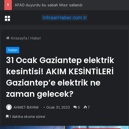
AFAD duyurdu bu sabah Mısır sallandı
Menü
Anasayfa
/
Haber
Haber
31 Ocak Gaziantep elektrik
kesintisi! AKIM KESİNTİLERİ
Gaziantep’e elektrik ne
zaman gelecek?
AHMET BAYAM
Ocak 31, 2023
0
7
1 dakika okuma süresi