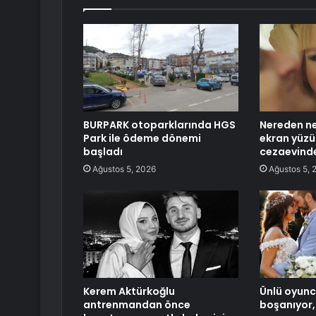
BURPARK otoparklarında HGS
Nereden ne
Park ile ödeme dönemi
ekran yüzü 
başladı
cezaevind
Ağustos 5, 2026
Ağustos 5, 
Kerem Aktürkoğlu
Ünlü oyunc
antrenmandan önce
boşanıyor,