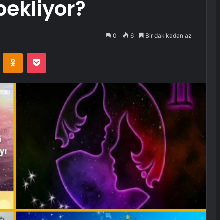
bekliyor?
0
6
Bir dakikadan az
VKontakte
Odnoklassniki
Pocket