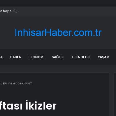
a Kayıp Kadın İçin Arama Devam Ediyor
FA
HABER
EKONOMI
SAĞLIK
TEKNOLOJI
YAŞAM
cu’nu neler bekliyor?
ası İkizler