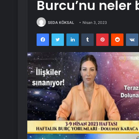
Burcu’nu neler 
SEDA KÖKSAL
Nisan 3, 2023
Facebook
Twitter
LinkedIn
Tumblr
Pinterest
Reddit