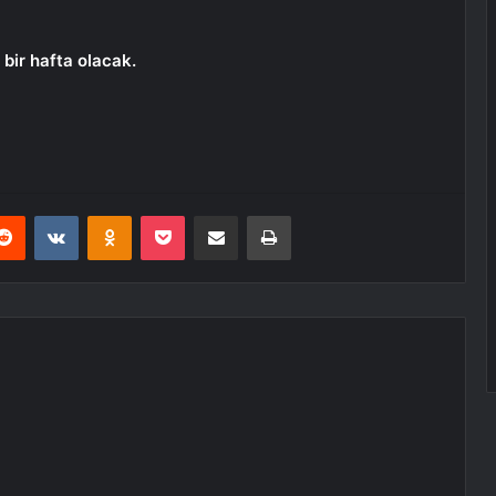
 bir hafta olacak.
erest
Reddit
VKontakte
Odnoklassniki
Pocket
E-Posta ile paylaş
Yazdır