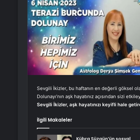
Sevgili İkizler, bu haftanın en değerli göksel 
Dolunayı’nın aşk hayatınız açısından sizi etkil
Sevgili İkizler, aşk hayatınızı keyifli hale ge
İlgili Makaleler
Kübra Süzgün’ün sosyal