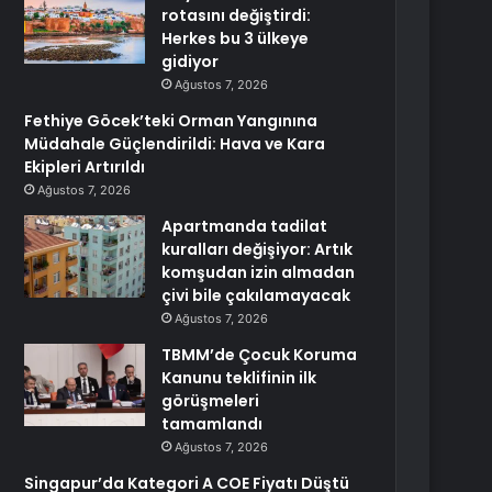
rotasını değiştirdi:
Herkes bu 3 ülkeye
gidiyor
Ağustos 7, 2026
Fethiye Göcek’teki Orman Yangınına
Müdahale Güçlendirildi: Hava ve Kara
Ekipleri Artırıldı
Ağustos 7, 2026
Apartmanda tadilat
kuralları değişiyor: Artık
komşudan izin almadan
çivi bile çakılamayacak
Ağustos 7, 2026
TBMM’de Çocuk Koruma
Kanunu teklifinin ilk
görüşmeleri
tamamlandı
Ağustos 7, 2026
Singapur’da Kategori A COE Fiyatı Düştü