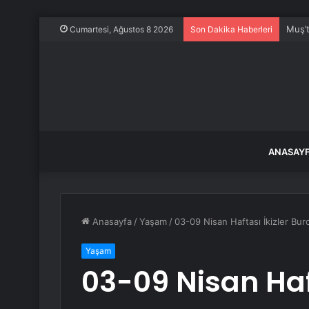
Muş’t
Cumartesi, Ağustos 8 2026
Son Dakika Haberleri
ANASAY
Anasayfa
/
Yaşam
/
03-09 Nisan Haftası İkizler Bur
Yaşam
03-09 Nisan Haft