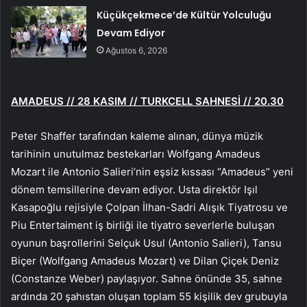
Küçükçekmece’de Kültür Yolculuğu
Devam Ediyor
Ağustos 6, 2026
AMADEUS
//
28
KASIM //
TURKCELL
SAHNESİ //
20
.
3
0
Peter Shaffer tarafından kaleme alınan, dünya müzik
tarihinin unutulmaz bestekarları Wolfgang Amadeus
Mozart ile Antonio Salieri’nin eşsiz kıssası “Amadeus” yeni
dönem temsillerine devam ediyor. Usta direktör Işıl
Kasapoğlu rejisiyle Çolpan İlhan-Sadri Alışık Tiyatrosu ve
Piu Entertaiment iş birliği ile tiyatro severlerle buluşan
oyunun başrollerini Selçuk Usul (Antonio Salieri), Tansu
Biçer (Wolfgang Amadeus Mozart) ve Dilan Çiçek Deniz
(Constanze Weber) paylaşıyor. Sahne önünde 35, sahne
ardında 20 şahıstan oluşan toplam 55 kişilik dev grubuyla