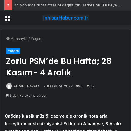
Milyonlarca turist rotasını değiştirdi: Herkes bu 3 ülkeye gidiyor
Menü
Anasayfa
/
Yaşam
Yaşam
Zorlu PSM’de Bu Hafta; 28
Kasım- 4 Aralık
AHMET BAYAM
Kasım 24, 2022
0
12
5 dakika okuma süresi
Çağdaş klasik müziği caz ve elektronik notalarla
birleştiren besteci-piyanist Federico Albanese, 3 Aralık