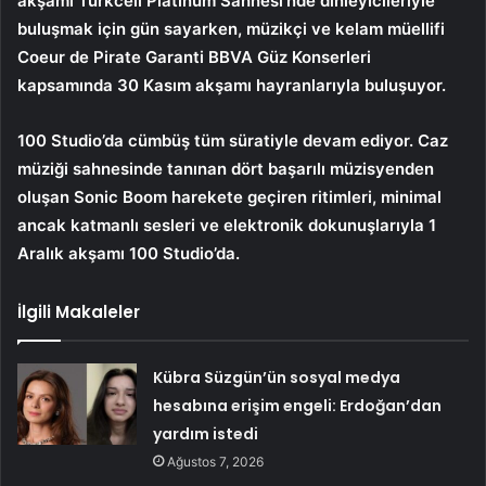
akşamı Turkcell Platinum Sahnesi’nde dinleyicileriyle
buluşmak için gün sayarken, müzikçi ve kelam müellifi
Coeur de Pirate Garanti BBVA Güz Konserleri
kapsamında 30 Kasım akşamı hayranlarıyla buluşuyor.
100 Studio’da cümbüş tüm süratiyle devam ediyor. Caz
müziği sahnesinde tanınan dört başarılı müzisyenden
oluşan Sonic Boom harekete geçiren ritimleri, minimal
ancak katmanlı sesleri ve elektronik dokunuşlarıyla 1
Aralık akşamı 100 Studio’da.
İlgili Makaleler
Kübra Süzgün’ün sosyal medya
hesabına erişim engeli: Erdoğan’dan
yardım istedi
Ağustos 7, 2026