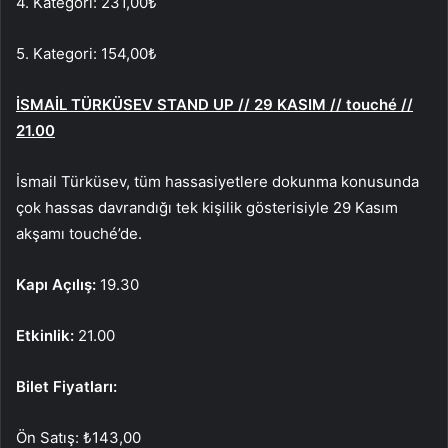
4. Kategori: 231,00
₺
5. Kategori: 154,00
₺
İSMAİL TÜRKÜSEV STAND UP // 29 KASIM // touché //
21.00
İsmail Türküsev, tüm hassasiyetlere dokunma konusunda
çok hassas davrandığı tek kişilik gösterisiyle 29 Kasım
akşamı touché’de.
Kapı Açılış:
19.30
Etkinlik:
21.00
Bilet Fiyatları:
Ön Satış: ₺143,00