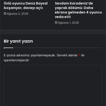
Ünlü oyuncu Deniz Baysal
Sevdam Karadeniz’de
boşanıyor, davayı açtı
yaprak dökümü: Daha
ekrana gelmeden 4 oyuncu
Ağustos 2, 2026
veda etti
Ağustos 1, 2026
Bir yanıt yazın
E-posta adresiniz yayınlanmayacak.
Gerekli alanlar
*
ile
işaretlenmişlerdir
Y
o
r
u
m
*