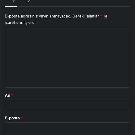
E-posta adresiniz yayınlanmayacak.
Gerekli alanlar
*
ile
işaretlenmişlerdir
Y
o
r
u
m
*
Ad
*
E-posta
*