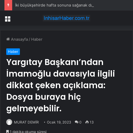
İki büyükşehirde hafta sonuna sağanak damga vurdu: Yollar kapandı, araçlar mahsur kaldı
Menü
Anasayfa
/
Haber
Haber
Yargıtay Başkanı’ndan
İmamoğlu davasıyla ilgili
dikkat çeken açıklama:
Dosya buraya hiç
gelmeyebilir.
MURAT DEMİR
Ocak 19, 2023
0
13
1 dakika okuma süresi