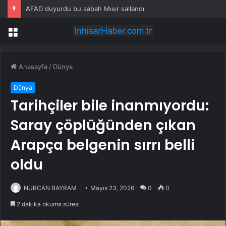
AFAD duyurdu bu sabah Mısır sallandı
Menü
Anasayfa
/
Dünya
Dünya
Tarihçiler bile inanmıyordu:
Saray çöplüğünden çıkan
Arapça belgenin sırrı belli
oldu
NURCAN BAYRAM
Mayıs 23, 2026
0
0
2 dakika okuma süresi