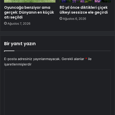
Oyuncağa benziyor ama
80 yıl önce diktikleri çiçek
gerçek: Dünyanın en küçük
ülkeyi sessizce ele geçirdi
atı seçildi
Ağustos 6, 2026
Ağustos 7, 2026
Bir yanıt yazın
E-posta adresiniz yayınlanmayacak.
Gerekli alanlar
*
ile
işaretlenmişlerdir
Y
o
r
u
m
*