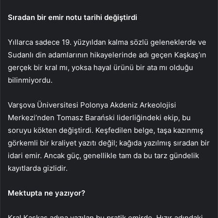
Sıradan bir emir notu tarihi değiştirdi
Yıllarca sadece 19. yüzyıldan kalma sözlü geleneklerde ve
Sudanlı din adamlarının hikayelerinde adı geçen Kaşkaş’ın
gerçek bir kral mı, yoksa hayal ürünü bir ata mı olduğu
bilinmiyordu.
Varşova Üniversitesi Polonya Akdeniz Arkeolojisi
Merkezi’nden Tomasz Barański liderliğindeki ekip, bu
soruyu kökten değiştirdi. Keşfedilen belge, taşa kazınmış
görkemli bir kraliyet yazıtı değil; kağıda yazılmış sıradan bir
idari emir. Ancak güç, genellikle tam da bu tarz gündelik
kayıtlarda gizlidir.
Mektupta ne yazıyor?
Kral Kaşkaş adına yazılan bu pratik emirde, Hızır adındaki