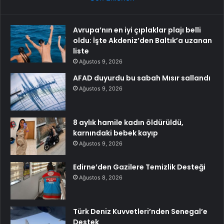
Avrupa’nın en iyi çıplaklar plajı belli
oldu: İşte Akdeniz’den Baltık’a uzanan
liste
Ağustos 9, 2026
AFAD duyurdu bu sabah Mısır sallandı
Ağustos 9, 2026
8 aylık hamile kadın öldürüldü,
karnındaki bebek kayıp
Ağustos 9, 2026
Edirne’den Gazilere Temizlik Desteği
Ağustos 8, 2026
Türk Deniz Kuvvetleri’nden Senegal’e
Destek