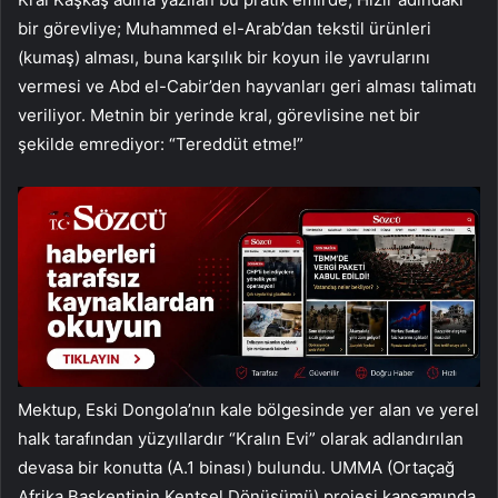
bir görevliye; Muhammed el-Arab’dan tekstil ürünleri
(kumaş) alması, buna karşılık bir koyun ile yavrularını
vermesi ve Abd el-Cabir’den hayvanları geri alması talimatı
veriliyor. Metnin bir yerinde kral, görevlisine net bir
şekilde emrediyor: “Tereddüt etme!”
Mektup, Eski Dongola’nın kale bölgesinde yer alan ve yerel
halk tarafından yüzyıllardır “Kralın Evi” olarak adlandırılan
devasa bir konutta (A.1 binası) bulundu. UMMA (Ortaçağ
Afrika Başkentinin Kentsel Dönüşümü) projesi kapsamında