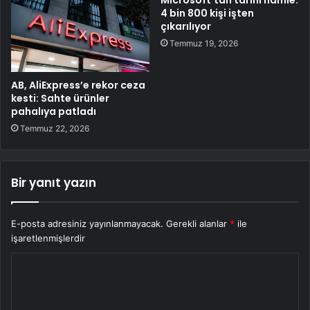
4 bin 800 kişi işten
çıkarılıyor
Temmuz 19, 2026
AB, AliExpress’e rekor ceza
kesti: Sahte ürünler
pahalıya patladı
Temmuz 22, 2026
Bir yanıt yazın
E-posta adresiniz yayınlanmayacak.
Gerekli alanlar
*
ile
işaretlenmişlerdir
Y
o
r