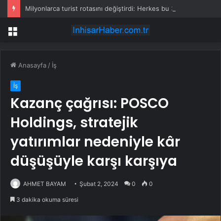
Milyonlarca turist rotasını değiştirdi: Herkes bu 3 ülkeye gidiyor
Menü
Anasayfa
/
İş
İş
Kazanç çağrısı: POSCO
Holdings, stratejik
yatırımlar nedeniyle kâr
düşüşüyle ​​​​karşı karşıya
AHMET BAYAM
Şubat 2, 2024
0
0
3 dakika okuma süresi