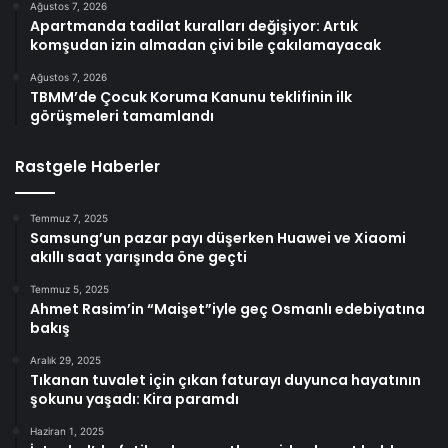
Ağustos 7, 2026
Apartmanda tadilat kuralları değişiyor: Artık
komşudan izin almadan çivi bile çakılamayacak
Ağustos 7, 2026
TBMM’de Çocuk Koruma Kanunu teklifinin ilk
görüşmeleri tamamlandı
Rastgele Haberler
Temmuz 7, 2025
Samsung’un pazar payı düşerken Huawei ve Xiaomi
akıllı saat yarışında öne geçti
Temmuz 5, 2025
Ahmet Rasim’in “Maişet”iyle geç Osmanlı edebiyatına
bakış
Aralık 29, 2025
Tıkanan tuvalet için çıkan faturayı duyunca hayatının
şokunu yaşadı: Kira paramdı
Haziran 1, 2025