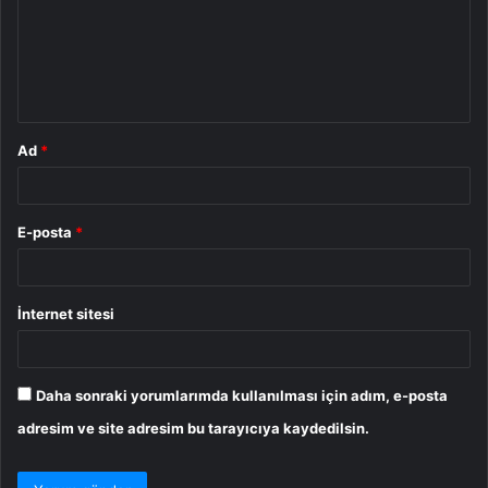
u
m
*
Ad
*
E-posta
*
İnternet sitesi
Daha sonraki yorumlarımda kullanılması için adım, e-posta
adresim ve site adresim bu tarayıcıya kaydedilsin.